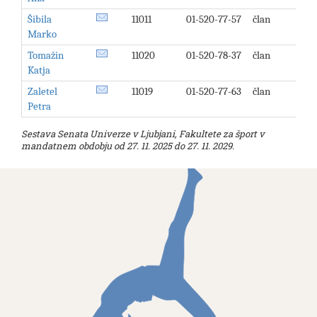
Šibila
11011
01-520-77-57
član
Marko
Tomažin
11020
01-520-78-37
član
Katja
Zaletel
11019
01-520-77-63
član
Petra
Sestava Senata Univerze v Ljubjani, Fakultete za šport v
mandatnem obdobju od 27. 11. 2025 do 27. 11. 2029.