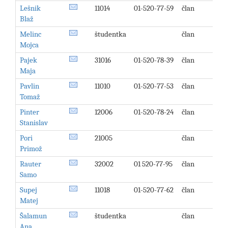
Lešnik
11014
01-520-77-59
član
Blaž
Melinc
študentka
član
Mojca
Pajek
31016
01-520-78-39
član
Maja
Pavlin
11010
01-520-77-53
član
Tomaž
Pinter
12006
01-520-78-24
član
Stanislav
Pori
21005
član
Primož
Rauter
32002
01 520-77-95
član
Samo
Supej
11018
01-520-77-62
član
Matej
Šalamun
študentka
član
Ana