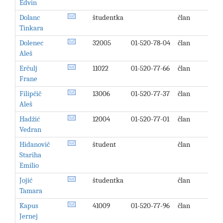
Edvin
Dolanc
študentka
član
Tinkara
Dolenec
32005
01-520-78-04
član
Aleš
Erčulj
11022
01-520-77-66
član
Frane
Filipčič
13006
01-520-77-37
član
Aleš
Hadžić
12004
01-520-77-01
član
Vedran
Hidanovič
študent
član
Stariha
Emilio
Jojić
študentka
član
Tamara
Kapus
41009
01-520-77-96
član
Jernej