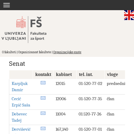
Skoči
Toggle
na
navigation
vsebino
O fakulteti | Organiziranost fakultete |
Organizacijske enote
Senat
kontakt
kabinet
tel. int.
vloge
Karpljuk
12015
01-520-77-02
predsednik
Damir
Cecić
12006
01-520-77-35
član
Erpič Saša
Debevec
11004
01 520-77-26
član
Tadej
Dervišević
167,140
01-520-77-01
član