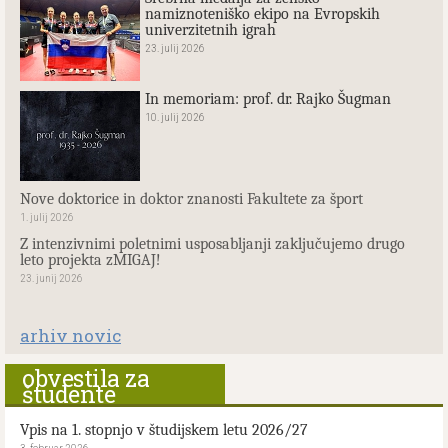
namiznoteniško ekipo na Evropskih
univerzitetnih igrah
23. julij 2026
In memoriam: prof. dr. Rajko Šugman
10. julij 2026
Nove doktorice in doktor znanosti Fakultete za šport
1. julij 2026
Z intenzivnimi poletnimi usposabljanji zaključujemo drugo
leto projekta zMIGAJ!
23. junij 2026
arhiv novic
obvestila za
študente
Vpis na 1. stopnjo v študijskem letu 2026/27