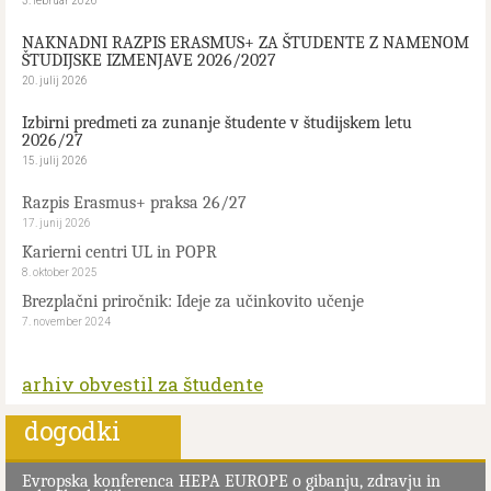
3. februar 2026
NAKNADNI RAZPIS ERASMUS+ ZA ŠTUDENTE Z NAMENOM
ŠTUDIJSKE IZMENJAVE 2026/2027
20. julij 2026
Izbirni predmeti za zunanje študente v študijskem letu
2026/27
15. julij 2026
Razpis Erasmus+ praksa 26/27
17. junij 2026
Karierni centri UL in POPR
8. oktober 2025
Brezplačni priročnik: Ideje za učinkovito učenje
7. november 2024
arhiv obvestil za študente
dogodki
Evropska konferenca HEPA EUROPE o gibanju, zdravju in