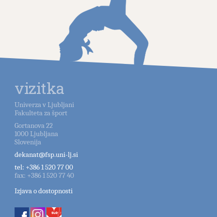
vizitka
Univerza v Ljubljani
Fakulteta za šport
Gortanova 22
1000
Ljubljana
Slovenija
dekanat@fsp.uni-lj.si
tel:
+386 1 520 77 00
fax:
+386 1 520 77 40
Izjava o dostopnosti