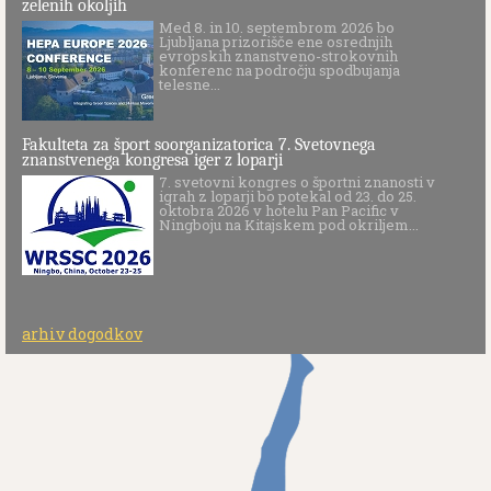
zelenih okoljih
Med 8. in 10. septembrom 2026 bo
Ljubljana prizorišče ene osrednjih
evropskih znanstveno-strokovnih
konferenc na področju spodbujanja
telesne...
Fakulteta za šport soorganizatorica 7. Svetovnega
znanstvenega kongresa iger z loparji
7. svetovni kongres o športni znanosti v
igrah z loparji bo potekal od 23. do 25.
oktobra 2026 v hotelu Pan Pacific v
Ningboju na Kitajskem pod okriljem...
arhiv dogodkov