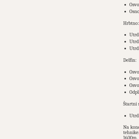
Osvoj
Osno
Hrbtno:
Utrd
Utrd
Utrd
Delfin:
Osvoj
Osvoj
Osvo
Odpl
Štartni 
Utrd
Na konc
tehnike
1600m.