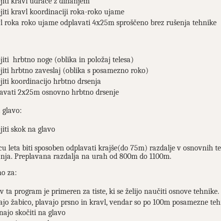
jiti kravl udrace z dihanjem
jiti kravl koordinaciji roka-roko ujame
l roka roko ujame odplavati 4x25m sproščeno brez rušenja tehnike
jiti hrbtno noge (oblika in položaj telesa)
jiti hrbtno zaveslaj (oblika s posamezno roko)
jiti koordinacijo hrbtno drsenja
avati 2x25m osnovno hrbtno drsenje
 glavo:
jiti skok na glavo
u leta biti sposoben odplavati krajše(do 75m) razdalje v osnovnih te
anja. Preplavana razdalja na urah od 800m do 1100m.
no za:
 v ta program je primeren za tiste, ki se želijo naučiti osnove tehnike.
ajo žabico, plavajo prsno in kravl, vendar so po 100m posamezne tehn
najo skočiti na glavo