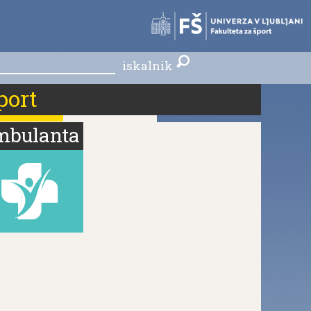
skalnik
iskalnik
port
mbulanta