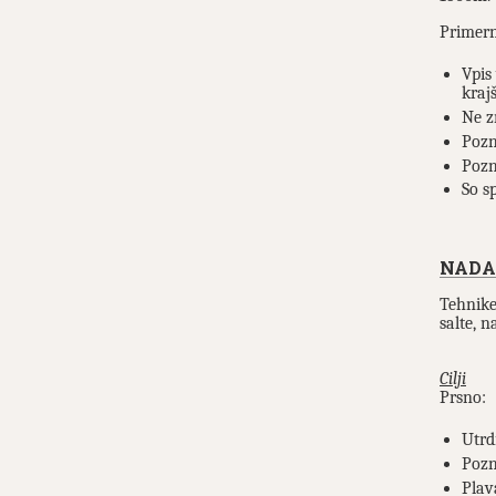
Primer
Vpis
kraj
Ne z
Pozn
Pozn
So s
NADA
Tehnike
salte, 
Cilji
Prsno:
Utrd
Pozn
Plava