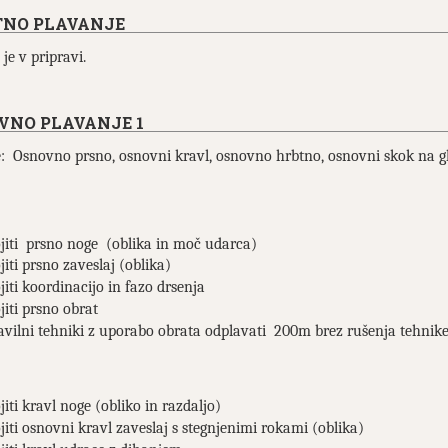
TNO PLAVANJE
je v pripravi.
VNO PLAVANJE 1
: Osnovno prsno, osnovni kravl, osnovno hrbtno, osnovni skok na g
jiti prsno noge (oblika in moč udarca)
jiti prsno zaveslaj (oblika)
jiti koordinacijo in fazo drsenja
jiti prsno obrat
avilni tehniki z uporabo obrata odplavati 200m brez rušenja tehnik
jiti kravl noge (obliko in razdaljo)
jiti osnovni kravl zaveslaj s stegnjenimi rokami (oblika)