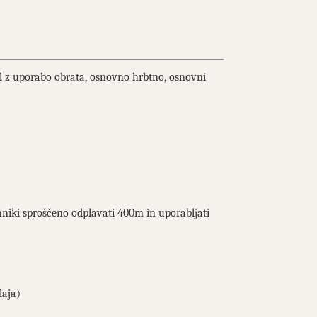
 z uporabo obrata, osnovno hrbtno, osnovni
niki sproščeno odplavati 400m in uporabljati
laja)