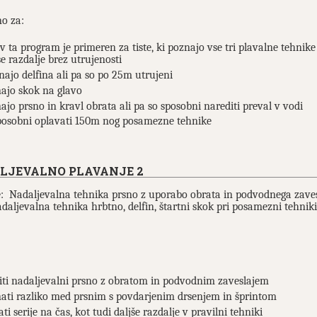
no za:
 v ta program je primeren za tiste, ki poznajo vse tri plavalne tehnik
še razdalje brez utrujenosti
najo delfina ali pa so po 25m utrujeni
ajo skok na glavo
ajo prsno in kravl obrata ali pa so sposobni narediti preval v vodi
posobni oplavati 150m nog posamezne tehnike
LJEVALNO PLAVANJE 2
: Nadaljevalna tehnika prsno z uporabo obrata in podvodnega zaves
nadaljevalna tehnika hrbtno, delfin, štartni skok pri posamezni tehniki
iti nadaljevalni prsno z obratom in podvodnim zaveslajem
ati razliko med prsnim s povdarjenim drsenjem in šprintom
ti serije na čas, kot tudi daljše razdalje v pravilni tehniki