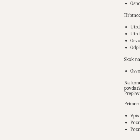
Osno
Hrbtno:
Utrd
Utrd
Osvo
Odpl
Skok na
Osvo
Na konc
povdark
Preplav
Primer
Vpis
Pozn
Pozn