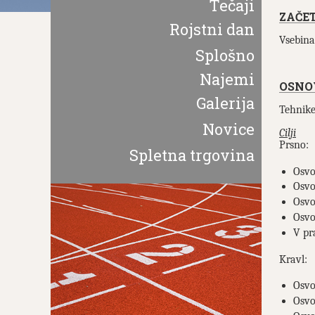
Tečaji
ZAČE
Rojstni dan
Vsebina 
Splošno
Najemi
OSNO
Galerija
Tehnike
Novice
Cilji
Prsno:
Spletna trgovina
Osvo
Osvo
Osvo
Osvo
V pr
Kravl:
Osvo
Osvo