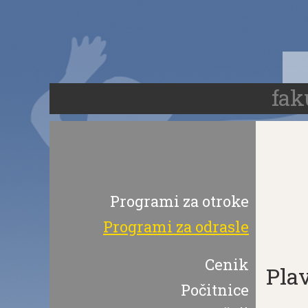
Skoči
na
vsebino
fak
Programi za otroke
Programi za odrasle
Cenik
Pla
Počitnice