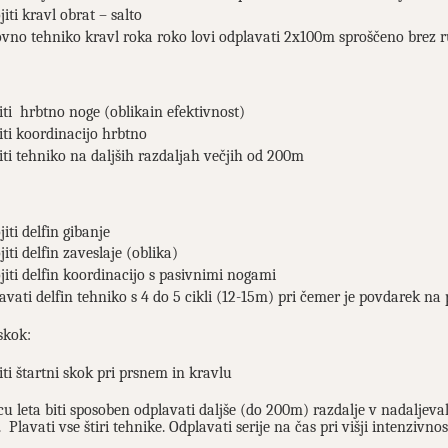
iti kravl obrat – salto
vno tehniko kravl roka roko lovi odplavati 2x100m sproščeno brez r
iti hrbtno noge (oblikain efektivnost)
iti koordinacijo hrbtno
iti tehniko na daljših razdaljah večjih od 200m
iti delfin gibanje
iti delfin zaveslaje (oblika)
jiti delfin koordinacijo s pasivnimi nogami
avati delfin tehniko s 4 do 5 cikli (12-15m) pri čemer je povdarek n
skok:
iti štartni skok pri prsnem in kravlu
u leta biti sposoben odplavati daljše (do 200m) razdalje v nadaljeva
. Plavati vse štiri tehnike. Odplavati serije na čas pri višji intenzi