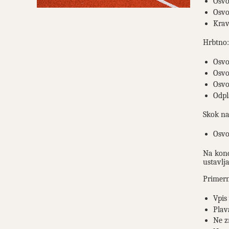
Osvo
Osvo
Krav
Hrbtno:
Osvo
Osvo
Osvo
Odpl
Skok na
Osvo
Na konc
ustavlj
Primer
Vpis
Plav
Ne z