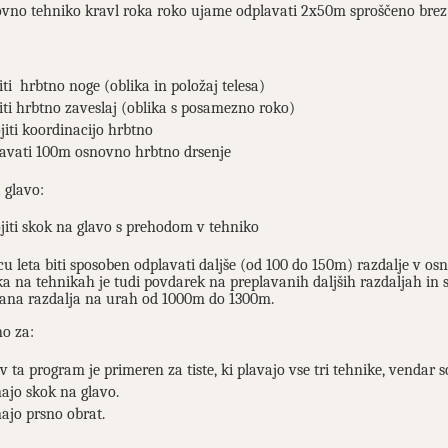
vno tehniko kravl roka roko ujame odplavati 2x50m sproščeno brez
iti hrbtno noge (oblika in položaj telesa)
iti hrbtno zaveslaj (oblika s posamezno roko)
jiti koordinacijo hrbtno
avati 100m osnovno hrbtno drsenje
 glavo:
jiti skok na glavo s prehodom v tehniko
u leta biti sposoben odplavati daljše (od 100 do 150m) razdalje v os
a na tehnikah je tudi povdarek na preplavanih daljših razdaljah in
ana razdalja na urah od 1000m do 1300m.
no za:
 v ta program je primeren za tiste, ki plavajo vse tri tehnike, vendar 
ajo skok na glavo.
ajo prsno obrat.