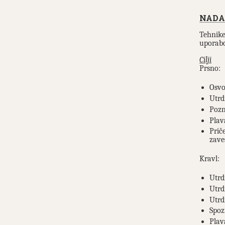
NADA
Tehnike
uporabo
Cilji
Prsno:
Osvo
Utrd
Pozn
Plava
Prič
zave
Kravl:
Utrd
Utrd
Utrd
Spoz
Plav