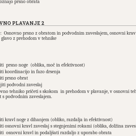
oznajo prsno obrata
VNO PLAVANJE 2
: Osnovno prsno z obratom in podvodnim zaveslajem, osnovni kravl
 glavo z prehodom v tehnike
iti prsno noge (oblika, moč in efektivnost)
iti koordinacijo in fazo drsenja
iti prsno obrat
jiti podvodni zaveslaj
vno tehniko pričeti s skokom in prehodom v plavanje, v osnovni teh
t s podvodnim zaveslajem.
iti kravl noge z dihanjem (obliko, razdalja in efektivnost)
iti osnovni kravl zaveslaj s stegnjenimi rokami (oblika, dolžina zaves
iti osnovni kravl in podaljšati razdaljo z uporabo obrata