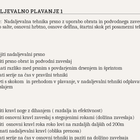
LJEVALNO PLAVANJE 1
: Nadaljevalna tehnika prsno z uporabo obrata in podvodnega zavesl
 salte, osnovni hrbtno, osnove delfina, štartni skok pri posamezni te
jiti nadaljevalni prsno
iti prsno obrat in podvodni zaveslaj
ati razliko med prsnim s povdarjenim drsenjem in šprintom
ti serije na čas v pravilni tehniki
eti s skokom in prehodom v plavanje, v nadaljevalni tehniki odplav
slajem
iti kravl noge z dihanjem ( razdalja in efektivnost)
iti osnovni kravl zaveslaj s stegnjenimi rokami (dolžina zaveslaja)
iti osnovni kravl roka roko lovi na razdaljih daljših od 200m
nati nadaljevalni kravl (oblika prenosa)
ati serije na čas v osnovni tehniki in paziti na dolžino zavelsaja