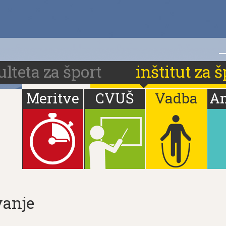
i
ulteta za šport
inštitut za š
Meritve
CVUŠ
Vadba
A
vanje