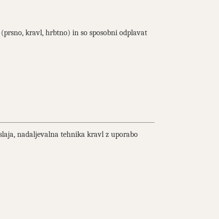
e (prsno, kravl, hrbtno) in so sposobni odplavat
laja, nadaljevalna tehnika kravl z uporabo