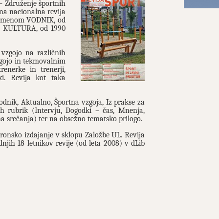
 – Združenje športnih
vna nacionalna revija
 z imenom VODNIK, od
A KULTURA, od 1990
vzgojo na različnih
vzgojo in tekmovalnim
trenerke in trenerji,
ki. Revija kot taka
vodnik, Aktualno, Športna vzgoja, Iz prakse za
ih rubrik (Intervju, Dogodki – čas, Mnenja,
na srečanja) ter na obsežno tematsko prilogo.
tronsko izdajanje v sklopu Založbe UL. Revija
dnjih 18 letnikov revije (od leta 2008) v dLib