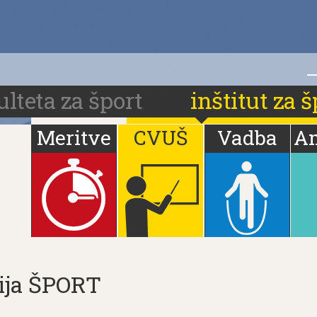
i
ulteta za šport
inštitut za š
Meritve
CVUŠ
Vadba
A
ija ŠPORT