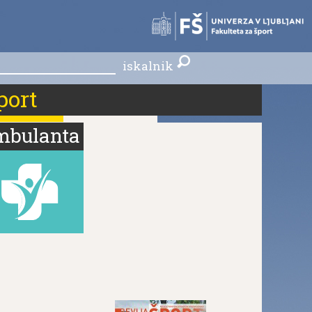
skalnik
iskalnik
port
mbulanta