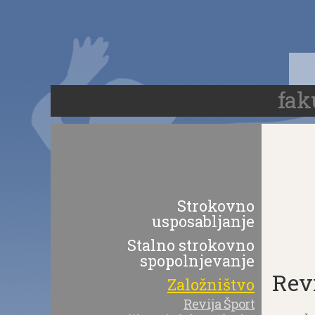
Skoči
na
vsebino
fak
Strokovno
usposabljanje
Stalno strokovno
spopolnjevanje
Rev
Založništvo
Revija Šport