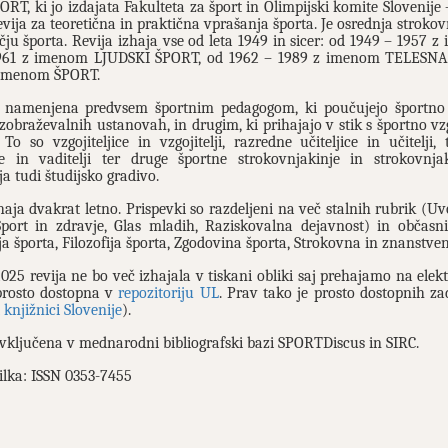
ORT, ki jo izdajata Fakulteta za šport in Olimpijski komite Slovenije
revija za teoretična in praktična vprašanja športa. Je osrednja stroko
ju športa. Revija izhaja vse od leta 1949 in sicer: od 1949 – 1957
1961 z imenom LJUDSKI ŠPORT, od 1962 – 1989 z imenom TELESN
 imenom ŠPORT.
e namenjena predvsem športnim pedagogom, ki poučujejo športno 
zobraževalnih ustanovah, in drugim, ki prihajajo v stik s športno 
To so vzgojiteljice in vzgojitelji, razredne učiteljice in učitelji, 
ice in vaditelji ter druge športne strokovnjakinje in strokovnja
ja tudi študijsko gradivo.
haja dvakrat letno. Prispevki so razdeljeni na več stalnih rubrik (U
Šport in zdravje, Glas mladih, Raziskovalna dejavnost) in občasn
ja športa, Filozofija športa, Zgodovina športa, Strokovna in znanstve
025 revija ne bo več izhajala v tiskani obliki saj prehajamo na elek
 prosto dostopna v
repozitoriju UL
. Prav tako je prosto dostopnih za
 knjižnici Slovenije
).
 vključena v mednarodni bibliografski bazi SPORTDiscus in SIRC.
ilka: ISSN 0353-7455