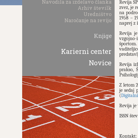
Navodila za izdelavo članka
Revija ŠP
zvez, je 
Arhiv številk
na področ
Uredništvo
1958 – 
Naročanje na revijo
naprej z
Revija j
Knjige
vzgojno-i
športom. 
vaditelj
Karierni center
predstavl
Novice
Revija iz
prakso, 
Psihologi
Z letom 2
je sedaj
(
Digitalni
Revija je
ISSN štev
Kontakt: