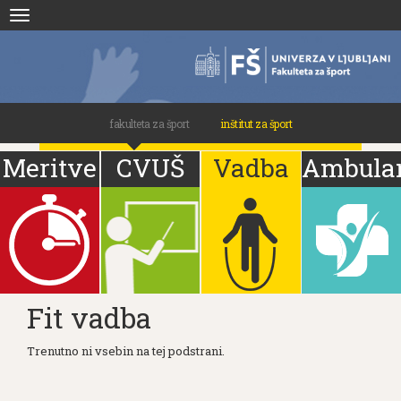
Skoči
Toggle
na
navigation
vsebino
fakulteta za šport
inštitut za šport
Meritve
CVUŠ
Vadba
Ambula
Fit vadba
Trenutno ni vsebin na tej podstrani.