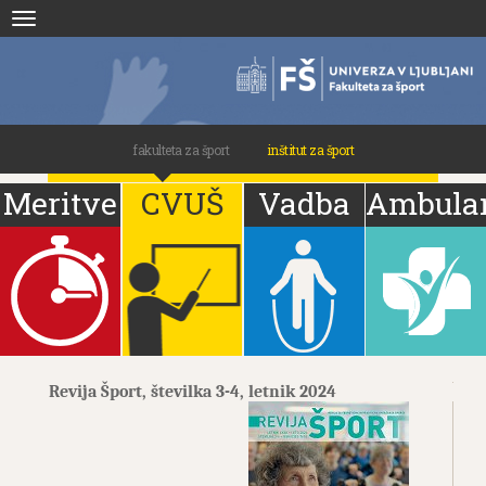
Skoči
Toggle
na
navigation
vsebino
fakulteta za šport
inštitut za šport
Meritve
CVUŠ
Vadba
Ambula
Revija Šport, številka 3-4, letnik 2024