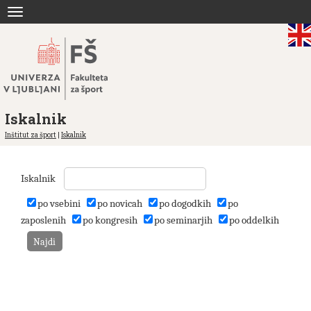
Skoči
Toggle
na
navigation
vsebino
Iskalnik
Inštitut za šport
|
Iskalnik
Iskalnik
po vsebini
po novicah
po dogodkih
po
zaposlenih
po kongresih
po seminarjih
po oddelkih