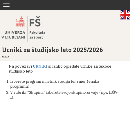
Skoči
Toggle
na
navigation
vsebino
Urniki za študijsko leto 2025/2026
urnik
Na povezavi
URNIKI
si lahko ogledate urnike za tekoče
študijsko leto
Izberete program in letnik študija ter smer (enaka
programu).
V rubriki "Skupina" izberete svojo skupino za vaje (npr. 1BŠV-
1).