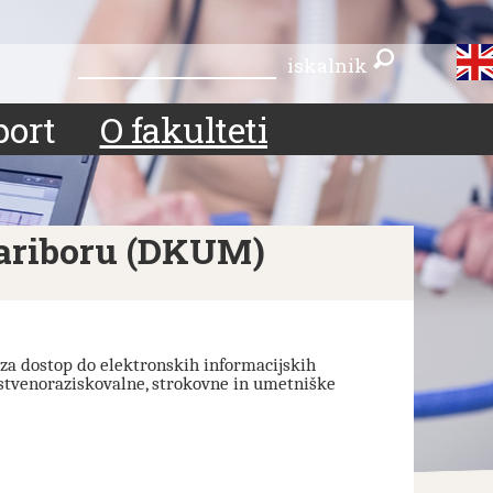
iskalnik
iskalnik
port
O fakulteti
Mariboru (DKUM)
za dostop do elektronskih informacijskih
anstvenoraziskovalne, strokovne in umetniške