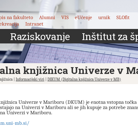
pis na fakulteto
Alumni
VIS
eUčenje
urnik
SLOfit
ekreacija
Intranet
Raziskovanje
Inštitut za š
talna knjižnica Univerze v 
Knjižnica |
Informacijski viri
|
DIKUM (Digitalna knjižnica Univerze v MB)
knjižnica Univerze v Mariboru (DKUM) je enotna vstopna točka 
nastajajo na Univerzi v Mariboru ali se jih kupuje za potrebe zn
 na Univerzi v Mariboru.
um.uni-mb.si/