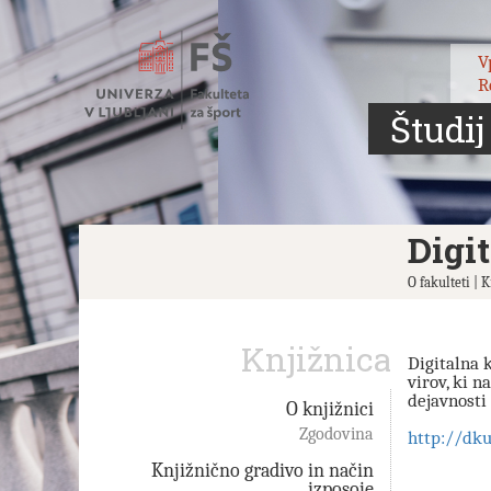
Skoči
na
vsebino
V
R
Študij
Digi
O fakulteti | 
Knjižnica
Digitalna 
virov, ki 
dejavnosti
O knjižnici
Zgodovina
http://dk
Knjižnično gradivo in način
izposoje