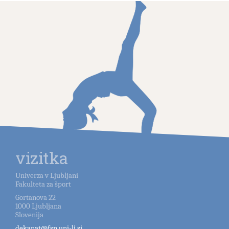
vizitka
Univerza v Ljubljani
Fakulteta za šport
Gortanova 22
1000
Ljubljana
Slovenija
dekanat@fsp.uni-lj.si