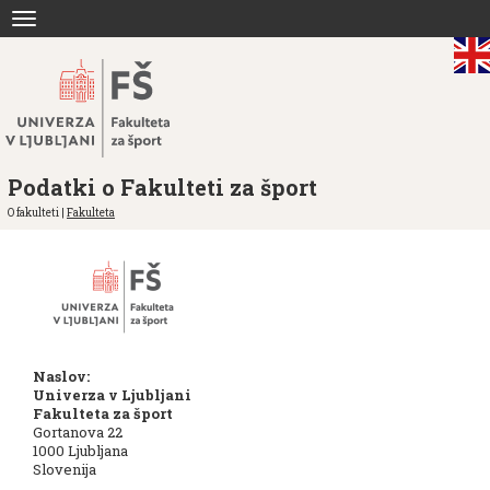
Skoči
Toggle
na
navigation
vsebino
Podatki o Fakulteti za šport
O fakulteti |
Fakulteta
Naslov:
Univerza v Ljubljani
Fakulteta za šport
Gortanova 22
1000 Ljubljana
Slovenija