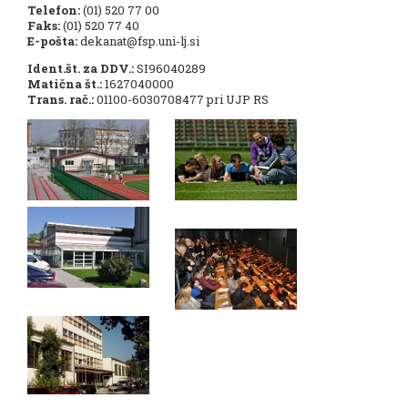
Telefon:
(01) 520 77 00
Faks:
(01) 520 77 40
E-pošta:
dekanat@fsp.uni-lj.si
Ident.št. za DDV.:
SI96040289
Matična št.:
1627040000
Trans. rač.:
01100-6030708477 pri UJP RS