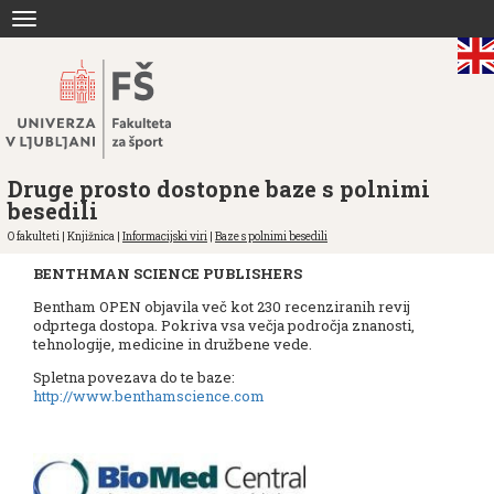
Skoči
Toggle
na
navigation
vsebino
Druge prosto dostopne baze s polnimi
besedili
O fakulteti | Knjižnica |
Informacijski viri
|
Baze s polnimi besedili
BENTHMAN SCIENCE PUBLISHERS
Bentham OPEN objavila več kot 230 recenziranih revij
odprtega dostopa. Pokriva vsa večja področja znanosti,
tehnologije, medicine in družbene vede.
Spletna povezava do te baze:
http://www.benthamscience.com