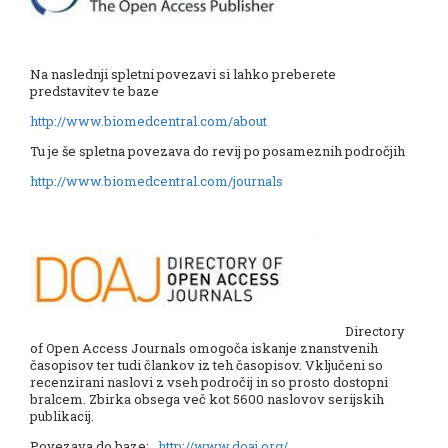
Na naslednji spletni povezavi si lahko preberete
predstavitev te baze
http://www.biomedcentral.com/about
Tu je še spletna povezava do revij po posameznih področjih
http://www.biomedcentral.com/journals
Directory
of Open Access Journals omogoča iskanje znanstvenih
časopisov ter tudi člankov iz teh časopisov. Vključeni so
recenzirani naslovi z vseh področij in so prosto dostopni
bralcem. Zbirka obsega več kot 5600 naslovov serijskih
publikacij.
Povezava do baze:
http://www.doaj.org/