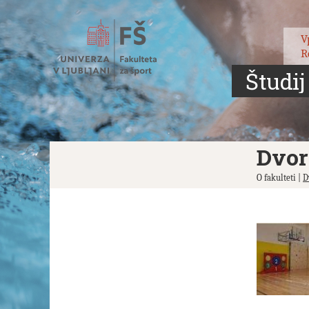
Skoči
na
vsebino
V
R
Študij
Dvor
O fakulteti |
D