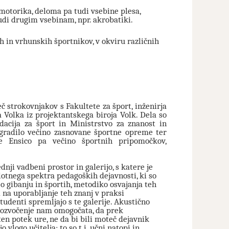
motorika, deloma pa tudi vsebine plesa,
udi drugim vsebinam, npr. akrobatiki.
 in vrhunskih športnikov, v okviru različnih
 strokovnjakov s Fakultete za šport, inženirja
 Volka iz projektantskega biroja Volk. Dela so
ndacija za šport in Ministrstvo za znanost in
 vgradilo večino zasnovane športne opreme ter
je Ensico pa večino športnih pripomočkov,
nji vadbeni prostor in galerijo, s katere je
otnega spektra pedagoških dejavnosti, ki so
a o gibanju in športih, metodiko osvajanja teh
 na uporabljanje teh znanj v praksi
študenti spremljajo s te galerije. Akustično
in ozvočenje nam omogočata, da prek
n potek ure, ne da bi bili moteč dejavnik
logo učitelja; to so t.i. učni natopi in