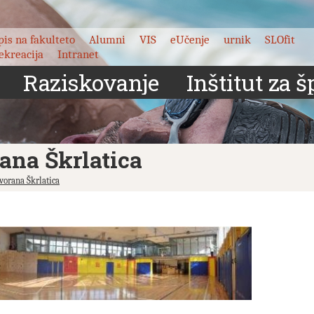
pis na fakulteto
Alumni
VIS
eUčenje
urnik
SLOfit
ekreacija
Intranet
Raziskovanje
Inštitut za š
ana Škrlatica
vorana Škrlatica