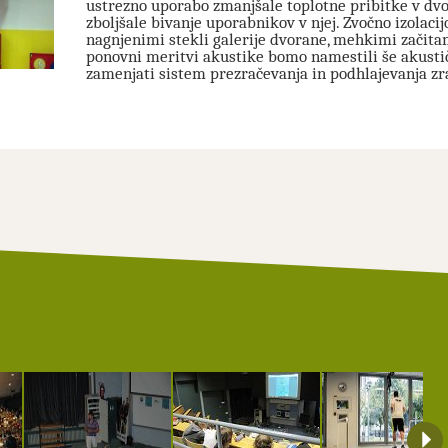
ustrezno uporabo zmanjšale toplotne pribitke v dvor
zboljšale bivanje uporabnikov v njej. Zvočno izolaci
nagnjenimi stekli galerije dvorane, mehkimi začitam
ponovni meritvi akustike bomo namestili še akust
zamenjati sistem prezračevanja in podhlajevanja zr