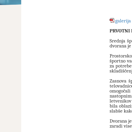
galerija
PRVOTNI
Srednja šp
dvorana je
Prostorsko
športno vad
za potrebe
skladiščenj
Zasnova š
telovadnic
omogočali 
nastopnimi
letvenikov
bila oblaz
slabše kako
Dvorana je
zaradi vise