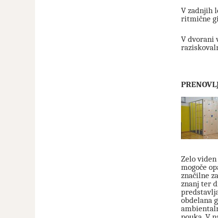
V zadnjih 
ritmične g
V dvorani 
raziskoval
PRENOVL
Zelo viden
mogoče opa
značilne za
znanj ter 
predstavlja
obdelana g
ambientaln
pouka. V na