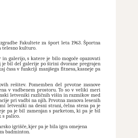
zgradbe Fakultete za šport leta 1963. Športna
 telesno kulturo.
in galerijo, s katere je bilo mogoče opazovati
 je bil del galerije po širini dvorane pregrajen
aj časa v funkciji manjšega fitnesa, kasneje pa
novih rešitev. Pomemben del prvotne zasnove
ejena v vadbenem prostoru. To so v veliki meri
inski letveniki različnih višin in razmikov med
ije pri vadbi na njih. Prvotna zasnova lesenih
mi letveniki na desni strani, čelna stena pa je
eje pa je bil zamenjan s parketom, ki pa je bil
 s palico.
sko igrišče, kjer pa je bila igra omejena
i za badminton.