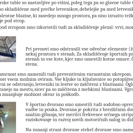
ske table so nastavljive po višini, poleg tega pa so glavne table 
so skladiščene med prečke letvenikov, debelejše pa med letveni
alentne blazine, ki zasedejo mnogo prostora, pa niso izrazito tež
je pod strop.
pod stropom smo izkoristili tudi za skladiščenje plezal: vrvi, mo
Pri prenovi smo odstranili vse odvečne elemente (že
nekaj prostora v stenah. Za skladiščenje športnih p
stenah in vse kote, kjer smo umestili kotne omare.
stena.
zornost smo namenili tudi preventivnim varnostnim ukrepom. T
rost vsem možnim oviram. Vse kljuke in ključavnice so potopljive
eni se odstranijo, letveniki in lestve so zaščiteni z blazinami. O
stanejo na mestu, sicer pa so zaščitena z mehkimi blazinami. Vgr
n zmanjšuje možnost okvar in poškodb.
V športno dvorano smo umestili tudi sodobno oprem
vadbe in pouka. Dvorana je pokrita z brezžičnim d
analizo gibanja, ter merilci frekvence srčnega utri
raziskovanje in razvoj novih motoričnih nalog in di
Na zunanji strani dvorane stekel dvorane smo namest