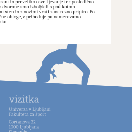
ani in preveliko osvetljevanje ter posledično
jo dvorane smo izboljšali s pod kotom
i sten in z novimi vrati z ustrezno pripiro. Po
ične obloge, v prihodnje pa nameravamo
aka.
vizitka
Univerza v Ljubljani
Fakulteta za šport
Gortanova 22
1000
Ljubljana
Slovenija