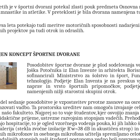
letih je v športni dvorani potekal zlasti pouk predmeta Osnovna 
imnastike in atletike. V preteklosti je bila dvorana namenjena t
vsa leta potekajo tudi meritve motoričnih sposobnosti nadarjenih
nih projektov pa tudi otrok in odraslih.
JEN KONCEPT ŠPORTNE DVORANE
Posodobitev športne dvorane je plod sodelovanja več
Joška Potočnika iz Elan Invente in arhitekta Borisa
sofinancirali Ministrstvo za šolstvo in šport, Fu
tehnologijo. Podjetje Elan Inventa je na preskus
naprav in vrsto športnih pripomočkov, podjet
namenjenih nižji starostni skupini otrok.
 del sedanje posodobitve je vzpostavitev prvotne zasnove na osred
zovati vadbo. Ta prostorska ureditev nam omogoča izvajanje cel
 našo fakulteto. Najprej so to vaje študentov, kjer osvojijo znanj
didaktične prijeme, ustrezne razvojnim stopnjam vadečih. Prehod
jo hospitacije, to je ogled vzorčnega vodenja pouka, ki jih lahko 
alerija (stekla zvočne izolacije R'w=38 dB in akustičen strop) 
ih mikrofonov in osebnega mikrofona učitelja spremljamo celote
daljnjih stopnjah naši študenti postopoma vedno bolj prevzemajo v