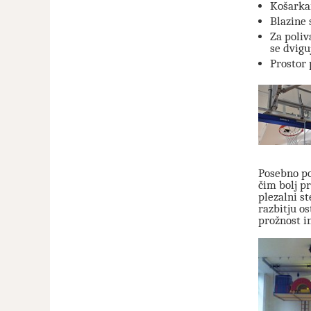
Košarkar
Blazine 
Za poliv
se dvigu
Prostor 
Posebno po
čim bolj p
plezalni st
razbitju o
prožnost i