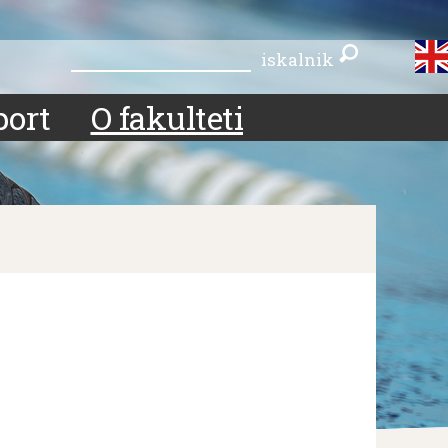
iskalnik
iskalnik
port
O fakulteti