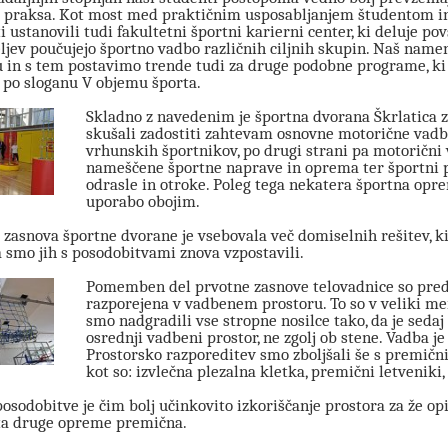
praksa. Kot most med praktičnim usposabljanjem študentom in 
ti ustanovili tudi fakultetni športni karierni center, ki deluje 
eljev poučujejo športno vadbo različnih ciljnih skupin. Naš name
 in s tem postavimo trende tudi za druge podobne programe, ki j
 po sloganu V objemu športa.
Skladno z navedenim je športna dvorana Škrlatica 
skušali zadostiti zahtevam osnovne motorične vadb
vrhunskih športnikov, po drugi strani pa motorični 
nameščene športne naprave in oprema ter športni pr
odrasle in otroke. Poleg tega nekatera športna op
uporabo obojim.
 zasnova športne dvorane je vsebovala več domiselnih rešitev, ki 
 smo jih s posodobitvami znova vzpostavili.
Pomemben del prvotne zasnove telovadnice so predst
razporejena v vadbenem prostoru. To so v veliki meri
smo nadgradili vse stropne nosilce tako, da je seda
osrednji vadbeni prostor, ne zgolj ob stene. Vadba je
Prostorsko razporeditev smo zboljšali še s premič
kot so: izvlečna plezalna kletka, premični letveniki,
posodobitve je čim bolj učinkovito izkoriščanje prostora za že
sta druge opreme premična.