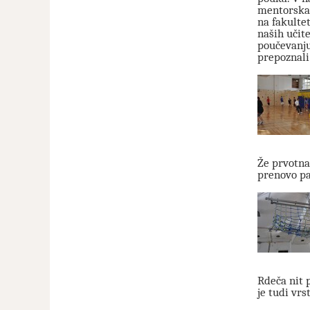
mentorska 
na fakulte
naših učit
poučevanju
prepoznali
Že prvotna
prenovo pa
Rdeča nit 
je tudi vr