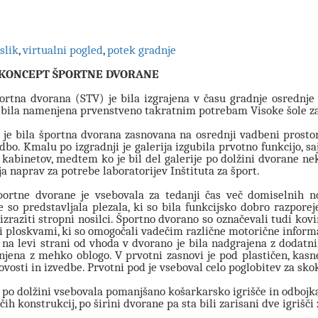
 slik
,
virtualni pogled
,
potek gradnje
 KONCEPT ŠPORTNE DVORANE
ortna dvorana (STV) je bila izgrajena v času gradnje osrednje 
 bila namenjena prvenstveno takratnim potrebam Visoke šole za
 je bila športna dvorana zasnovana na osrednji vadbeni prostor 
bo. Kmalu po izgradnji je galerija izgubila prvotno funkcijo, saj
 kabinetov, medtem ko je bil del galerije po dolžini dvorane nek
a naprav za potrebe laboratorijev Inštituta za šport.
portne dvorane je vsebovala za tedanji čas več domiselnih 
e so predstavljala plezala, ki so bila funkcijsko dobro razpor
izraziti stropni nosilci. Športno dvorano so označevali tudi kov
 ploskvami, ki so omogočali vadečim različne motorične informac
 na levi strani od vhoda v dvorano je bila nadgrajena z dodatni
injena z mehko oblogo. V prvotni zasnovi je pod plastičen, kasn
vosti in izvedbe. Prvotni pod je vseboval celo poglobitev za skok
 po dolžini vsebovala pomanjšano košarkarsko igrišče in odbojkar
čih konstrukcij, po širini dvorane pa sta bili zarisani dve igrišč