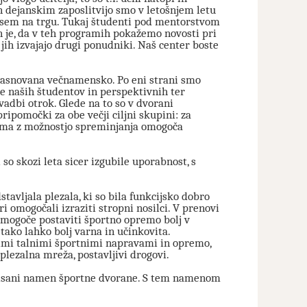
dejanskim zaposlitvijo smo v letošnjem letu
povsem na trgu. Tukaj študenti pod mentorstvom
n je, da v teh programih pokažemo novosti pri
ih izvajajo drugi ponudniki. Naš center boste
zasnovana večnamensko. Po eni strani smo
e naših študentov in perspektivnih ter
vadbi otrok. Glede na to so v dvorani
ipomočki za obe večji ciljni skupini: za
rema z možnostjo spreminjanja omogoča
so skozi leta sicer izgubile uporabnost, s
avljala plezala, ki so bila funkcijsko dobro
 omogočali izraziti stropni nosilci. V prenovi
j mogoče postaviti športno opremo bolj v
 tako lahko bolj varna in učinkovita.
nimi talnimi športnimi napravami in opremo,
 plezalna mreža, postavljivi drogovi.
 opisani namen športne dvorane. S tem namenom