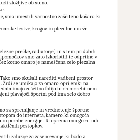
tudi zložljive ob steno.
ke.
ke, smo umestili varnostno zaščiteno košaro, ki
rnarske lestve, krogov in plezalne mreže.
lezne prečke, radiatorje) in s tem pridobili
ripomočkov smo zato izkoristili te odprtine v
 Čez kotno omaro je nameščena celo plezalna
ako smo skušali narediti vadbeni prostor
. Žrdi se umikajo za omaro, oprijemki na
gledala imajo zaščitno folijo in ob morebitnem
ajeni plavajoči športni pod ima zelo dobro
o za spremljanje in vrednotenje športne
ostopom do interneta, kamero, ki omogoča
pa in porabe energije. Ta oprema omogoča tudi
daktičnih postopkov.
ili žaluzije za zasenčevanje, ki bodo z