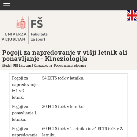
Skoči
Toggle
na
navigation
vsebino
Pogoji za napredovanje v višji letnik ali
ponavljanje - Kineziologija
Študij | UNI 1. stopnja |
Kineziologija
|
Pogoji za napredovanje
Pogoji za
54 ECTS točk v letniku.
napredovanje
iz 1. v 2.
letnik:
Pogoji za
30 ECTS točk v letniku.
ponavljanje 1.
letnika:
Pogoji za
60 ECTS točk v 1. letniku in 54 ECTS točk v 2.
napredovanje
letniku.