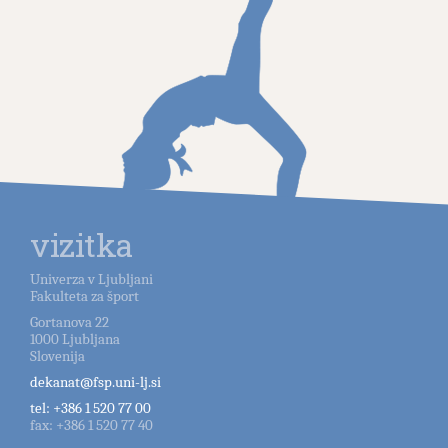
vizitka
Univerza v Ljubljani
Fakulteta za šport
Gortanova 22
1000
Ljubljana
Slovenija
dekanat@fsp.uni-lj.si
tel:
+386 1 520 77 00
fax:
+386 1 520 77 40