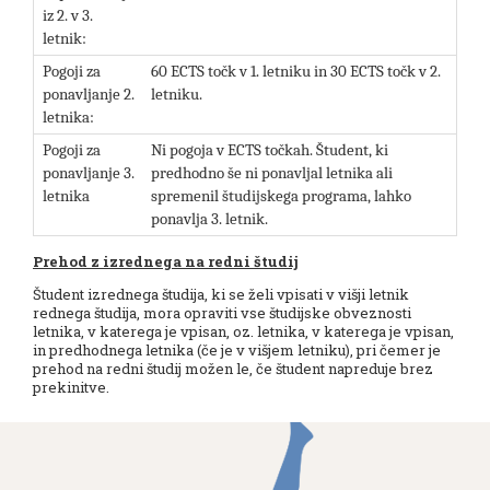
iz 2. v 3.
letnik:
Pogoji za
60 ECTS točk v 1. letniku in 30 ECTS točk v 2.
ponavljanje 2.
letniku.
letnika:
Pogoji za
Ni pogoja v ECTS točkah. Študent, ki
ponavljanje 3.
predhodno še ni ponavljal letnika ali
letnika
spremenil študijskega programa, lahko
ponavlja 3. letnik.
Prehod z izrednega na redni študij
Študent izrednega študija, ki se želi vpisati v višji letnik
rednega študija, mora opraviti vse študijske obveznosti
letnika, v katerega je vpisan, oz. letnika, v katerega je vpisan,
in predhodnega letnika (če je v višjem letniku), pri čemer je
prehod na redni študij možen le, če študent napreduje brez
prekinitve.