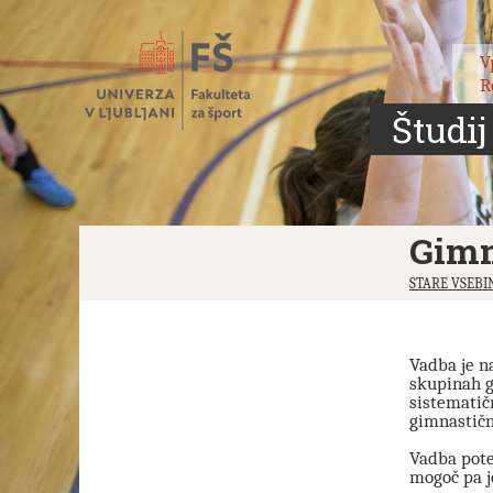
Skoči
na
vsebino
V
R
Študij
Gimn
STARE VSEBI
Vadba je 
skupinah g
sistematič
gimnastičn
Vadba pote
mogoč pa j