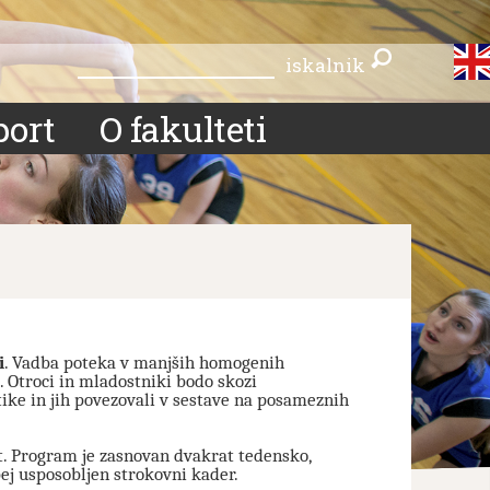
iskalnik
iskalnik
port
O fakulteti
i
. Vadba poteka v manjših homogenih
. Otroci in mladostniki bodo skozi
ike in jih povezovali v sestave na posameznih
t. Program je zasnovan dvakrat tedensko,
bej usposobljen strokovni kader.