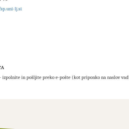
p.uni-lj.si
CA
- izpolnite in pošljite preko e-pošte (kot priponko na naslov vad