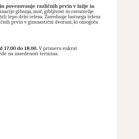
n povezovanje različnih prvin v lažje in
inacijo gibanja, moč, gibljivost in ravnotežje
ili lepo držo telesa. Zavedanje lastnega telesa
ičnih prvin v gimnastični dvorani, ki omogoča
d 17.00 do 18.00.
V primeru enkrat
ede na zasedenost termina.