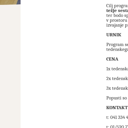
Cilj progr
težje sest
ter bodo s
v prostoru
izvajanje p
URNIK
Program se 
tedenskega
CENA
1x tedens
2x tedens
3x tedens
Popusti so
KONTAKT
t: 041 334 
t: 01/520 7