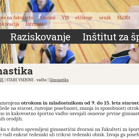
pis na fakulteto
Alumni
VIS
eUčenje
urnik
SLOfit
ekreacija
Intranet
Raziskovanje
Inštitut za š
astika
NE
| STARE VSEBINE - vadba |
Gimnastika
namenjena
otrokom in mladostnikom od 9. do 15. leta starost
lede na starost, razvojne posebnosti, znanja in sposobnosti otrok
no in kakovostno športno vadbo usvajali osnovne prvine gimnast
ih orodjih.
ka v dobro opremljeni gimnastični dvorani na Fakulteti za špor
e tudi enkrat tedenski ali trikrat tedenski obisk. Izvaja ga pose