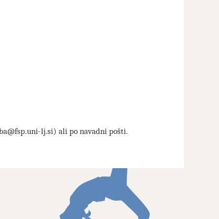
ba@fsp.uni-lj.si) ali po navadni pošti.