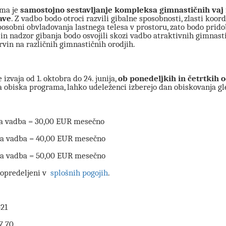
ama je
samostojno sestavljanje kompleksa gimnastičnih vaj i
ave
. Z vadbo bodo otroci razvili gibalne sposobnosti, zlasti koord
posobni obvladovanja lastnega telesa v prostoru, zato bodo pridob
 in nadzor gibanja bodo osvojili skozi vadbo atraktivnih gimnast
rvin na različnih gimnastičnih orodjih.
izvaja od 1. oktobra do 24. junija,
ob ponedeljkih in četrtkih o
 obiska programa, lahko udeleženci izberejo dan obiskovanja gl
ka vadba = 30,00 EUR mesečno
ka vadba = 40,00 EUR mesečno
ka vadba = 50,00 EUR mesečno
 opredeljeni v
splošnih pogojih
.
421
7 70