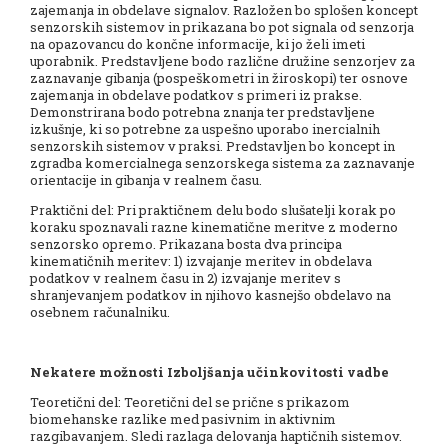
zajemanja in obdelave signalov. Razložen bo splošen koncept
senzorskih sistemov in prikazana bo pot signala od senzorja
na opazovancu do končne informacije, ki jo želi imeti
uporabnik. Predstavljene bodo različne družine senzorjev za
zaznavanje gibanja (pospeškometri in žiroskopi) ter osnove
zajemanja in obdelave podatkov s primeri iz prakse.
Demonstrirana bodo potrebna znanja ter predstavljene
izkušnje, ki so potrebne za uspešno uporabo inercialnih
senzorskih sistemov v praksi. Predstavljen bo koncept in
zgradba komercialnega senzorskega sistema za zaznavanje
orientacije in gibanja v realnem času.
Praktični del: Pri praktičnem delu bodo slušatelji korak po
koraku spoznavali razne kinematične meritve z moderno
senzorsko opremo. Prikazana bosta dva principa
kinematičnih meritev: 1) izvajanje meritev in obdelava
podatkov v realnem času in 2) izvajanje meritev s
shranjevanjem podatkov in njihovo kasnejšo obdelavo na
osebnem računalniku.
Nekatere možnosti Izboljšanja učinkovitosti vadbe
Teoretični del: Teoretični del se prične s prikazom
biomehanske razlike med pasivnim in aktivnim
razgibavanjem. Sledi razlaga delovanja haptičnih sistemov.