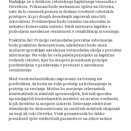
Nadaljuje se z dotikom robotskega haptičnega vmesnika s
človekom. Prikazani bodo mehanizmi vpliva na človeka,
zato da bi razumeli pomen in dodano vrednost robotskih
pristopov, ki pri drugih dosedanjih napravah niso bili
izkoriščeni. Predstavljeni bodo trenutni raziskovalni in
nekateri komercialni sistemi. Sledi navezava haptike s
področjem navidezne resničnosti v rehabilitaciji in treningu.
Praktični del: Principi večmodalne povratne informacije
bodo praktično demonstrirani, udeleženci bodo imeli
možnost uporabljati navidezna večmodalna okolja s povratno
informacijo. Na voljo bo cela paleta pozicijsko in haptično
vodenih robotov, kjer bo mogoče preizkusiti principe
predstavljene v predavanju v povezavi z navidezno
resničnostjo.
Med visokotehnološkimi napravami za trening sta
predvidena, da bosta na voljo prototip za kolesarjenje in
prototip za veslanje. Možno bo merjenje relevantnih
kinematičnih in statičnih spremenljivk, kot tudi uporaba
spremljajočih biomehanskih modelov za izračun vrednosti,
ki jih direktno ni mogoče izmeriti. Delovanje električne
stimulacije bo demonstrirano na različnih mišičnih skupinah
na nogi ali roki človeka. Vsak posameznik bo lahko
preizkusil vpliv električnih parametrov na odziv mišice.