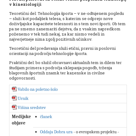
v kineziologiji
Teoretični del: Tehnologija športa – v ne-odtujenem pogledu
– služi kot podaljšek telesa, s katerim se odprejo nove
doživljajske kapacitete telesnosti in s tem novi športi. Ob tem
pa ne smemo zanemariti dejstva, da z vsakim napredkom
poženemo v tek tudi nekaj, za kar nismo vedeli in
najverjetneje nima zgolj pozitivnih učinkov.
Teoretični del predavanja služi etični, pravni in poslovni
orientaciji na področju tehnologije športa.
Praktični del: bo služil obravnavi aktualnih tem in dilem ter
študijam primera s področja sklepanja pogodb, trženja
blagovnih športnih znamk ter kazenske in civilne
odgovornosti.
Vabilo na poletno šolo
Urnik
Višina sredstev
Medijske
članek
objave
Oddaja Dobra ura
- o evropskem projektu -