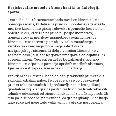
Raziskovalne metode v biomehaniki in fiziologiji
športa
Teoretični del: Obravnavane bodo meritve kinematike s
pomočjo radarja, ki deluje na principu Dopplerjevega efekta,
meritve kinematike gibanja človeka s pomočjo Inercialne
obleke MVN, ki deluje na principu pospeškometrov,
goniometrov in merilcev magnetnega polja in meritve
kinematike na terenu s pomočjo visoko-natančnega in
visoko-frekvenčnega globalnega satelitskega
navigacijskega sistema, ki deluje v načinu kinematike v
realnem času (RTK) ter njegova primerjava z običajnim GPS
sprejemnikom. Teoretičen del se bo zaključil z uporabo
kinematike v športu s pomočjo optičnih merilnih sistemov,
kjer se uporabljajo aktivni in pasivni markerji.
Praktični del: Slušatelji bodo deležni praktičnih primerov iz
različnih gibalnih nalog. Še posebej pa se bo obravnaval
primer teka na smučeh, ki predstavlja zanimivo aplikacijo
gibalnih nalog, kjer gre za pestro različico različnih tekaških
tehnik v odvisnosti od biomehanskih in fizioloških potreb. Ob
tem pa je še posebej pomembno, da gre za gibanje, kjer imajo
tako roke kot noge zelo velik vpliv na efektivnost gibanja.