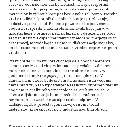
časovno-odvisne mehanske lastnosti in trajnost športnih
rekvizitov in druge opreme, ki je izdelana iz polimernih
materialov in njihovih kompozitov. Analizirali bomo uporabo
vrvi v različnih športnih disciplinah, kot je npr. plezanje,
padalstvo, jadranje itd. Posebna pozornost bo posvečena
vedenju vrvi pri dinamičnih obremenitvah, ki so jim vrvi
izpostavljene v primeru padca plezalca. Udeleženci se bodo
seznanili tudi z eksperimentalnimi metodami merjenja sil in
deformacij, metodologijo zajema in diskretizacije signalov,
ter statističnimi metodami analize in vrednotenja izmerjenih
vrednosti.
Praktični del: V okviru praktičnega dela bodo udeleženci
samostojno izvajali eksperimente na specialno izdelanem
merilnem sitemu, ki simulira udarne obremenitve vrvi,
podobne tistim, ki se pojavijo pri realnem plezanju. V
simuliranem okolju bodo sistematično analizirali vedenje
plezalnih vrvi, ki so izpostavljene različnim obremenitvenim
pogojem in analizirali varnost plezalca v teh situacijah. V
laboratorijskem okolju bomo poskušali simulirati tudi
razmere, ki so značilne za alpinistične odprave. V
nadaljevanju bo predstavljen razvoj oziroma trend
materialov, ki se uporabljajo v industriji športnih oblačil.
Pravni, poslovni in etični vidiki podpornih tehnologij