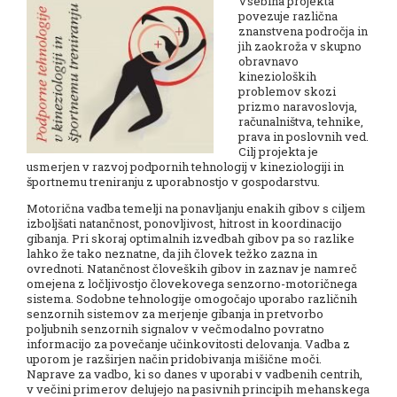
Vsebina projekta
povezuje različna
znanstvena področja in
jih zaokroža v skupno
obravnavo
kinezioloških
problemov skozi
prizmo naravoslovja,
računalništva, tehnike,
prava in poslovnih ved.
Cilj projekta je
usmerjen v razvoj podpornih tehnologij v kineziologiji in
športnemu treniranju z uporabnostjo v gospodarstvu.
Motorična vadba temelji na ponavljanju enakih gibov s ciljem
izboljšati natančnost, ponovljivost, hitrost in koordinacijo
gibanja. Pri skoraj optimalnih izvedbah gibov pa so razlike
lahko že tako neznatne, da jih človek težko zazna in
ovrednoti. Natančnost človeških gibov in zaznav je namreč
omejena z ločljivostjo človekovega senzorno-motoričnega
sistema. Sodobne tehnologije omogočajo uporabo različnih
senzornih sistemov za merjenje gibanja in pretvorbo
poljubnih senzornih signalov v večmodalno povratno
informacijo za povečanje učinkovitosti delovanja. Vadba z
uporom je razširjen način pridobivanja mišične moči.
Naprave za vadbo, ki so danes v uporabi v vadbenih centrih,
v večini primerov delujejo na pasivnih principih mehanskega