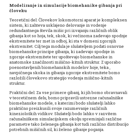
Modeliranje in simulacije biomehanike gibanja pri
človeku
Teoretični del: Človekov lokomotorni aparat je kompleksen
sistem, ki zahteva usklajeno delovanje in vodenje
redundantnega števila mišic pri izvajanju različnih oblik
gibanja kot so hoja, tek, skok, ki večinoma zadevajo spodnje
ekstremitete ter met in odboj, ki sta v domeni zgornjih
ekstremitet. Cilj tega modula je slušateljem podati osnovne
biomehanske principe gibanja, ki zadevajo spodnje in
zgornje ekstremitete ter upoštevajo biomehanske in
anatomske značilnosti mišično-kitnih struktur. Z uporabo
poenostavljenih biomehanskih modelov hoje, teka ,
navpičnega skoka in gibanja zgornje ekstremitete bomo
razložili človekovo strategijo vodenja mišično-kitnih
struktur.
Praktični del: Za vse primere gibanj, ki jih bomo obravnavali
v teoretičnem delu, bomo pripravili ustrezne računalniške
biomehanske modele, s katerimi bodo slušatelji lahko
praktično preizkusili svoje razumevanje različnih
kinezioloških vidikov. Slušatelji bodo lahko v razvitem
računalniškem simulacijskem okolju spreminjali različne
parametre tako želenega gibanja kot tudi različno distribucijo
potrebnih mišičnih sil, ki želeno gibanje poganja.