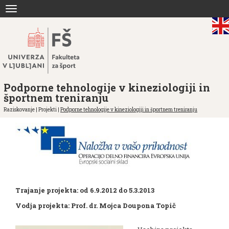
Skoči
Toggle
na
navigation
vsebino
Podporne tehnologije v kineziologiji in
športnem treniranju
Raziskovanje | Projekti |
Podporne tehnologije v kineziologiji in športnem treniranju
Trajanje projekta: od 6.9.2012 do 5.3.2013
Vodja projekta: Prof. dr. Mojca Doupona Topič