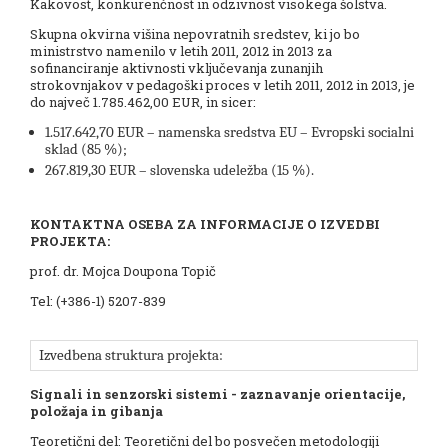
Kakovost, konkurenčnost in odzivnost visokega šolstva.
Skupna okvirna višina nepovratnih sredstev, ki jo bo
ministrstvo namenilo v letih 2011, 2012 in 2013 za
sofinanciranje aktivnosti vključevanja zunanjih
strokovnjakov v pedagoški proces v letih 2011, 2012 in 2013, je
do največ 1.785.462,00 EUR, in sicer:
1.517.642,70 EUR – namenska sredstva EU – Evropski socialni
sklad (85 %);
267.819,30 EUR – slovenska udeležba (15 %).
KONTAKTNA OSEBA ZA INFORMACIJE O IZVEDBI
PROJEKTA:
prof. dr. Mojca Doupona Topič
Tel: (+386-1) 5207-839
Izvedbena struktura projekta:
Signali in senzorski sistemi - zaznavanje orientacije,
položaja in gibanja
Teoretični del: Teoretični del bo posvečen metodologiji