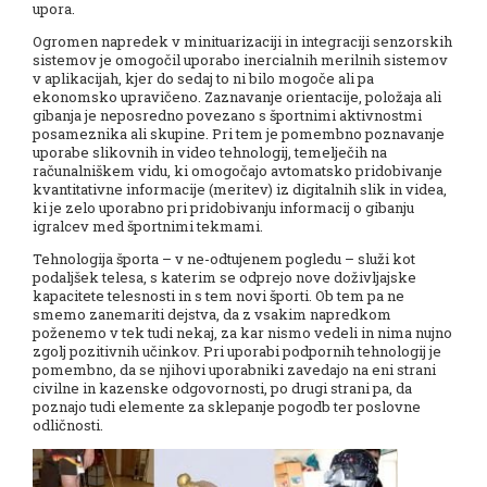
upora.
Ogromen napredek v minituarizaciji in integraciji senzorskih
sistemov je omogočil uporabo inercialnih merilnih sistemov
v aplikacijah, kjer do sedaj to ni bilo mogoče ali pa
ekonomsko upravičeno. Zaznavanje orientacije, položaja ali
gibanja je neposredno povezano s športnimi aktivnostmi
posameznika ali skupine. Pri tem je pomembno poznavanje
uporabe slikovnih in video tehnologij, temelječih na
računalniškem vidu, ki omogočajo avtomatsko pridobivanje
kvantitativne informacije (meritev) iz digitalnih slik in videa,
ki je zelo uporabno pri pridobivanju informacij o gibanju
igralcev med športnimi tekmami.
Tehnologija športa – v ne-odtujenem pogledu – služi kot
podaljšek telesa, s katerim se odprejo nove doživljajske
kapacitete telesnosti in s tem novi športi. Ob tem pa ne
smemo zanemariti dejstva, da z vsakim napredkom
poženemo v tek tudi nekaj, za kar nismo vedeli in nima nujno
zgolj pozitivnih učinkov. Pri uporabi podpornih tehnologij je
pomembno, da se njihovi uporabniki zavedajo na eni strani
civilne in kazenske odgovornosti, po drugi strani pa, da
poznajo tudi elemente za sklepanje pogodb ter poslovne
odličnosti.