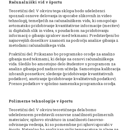
Računalniški vid v športu
Teoretični del: V okviru tega sklopa bodo udeleženci
spoznali osnove delovanja in uporabe slikovnih in video
tehnologij, temelječih na računalniškem vidu, ki omogočajo
avtomatsko pridobivanje kvantitativne informacije (meritev)
iz digitalnih slik in videa, s poudarkom na pridobivanju
informacij o gibanju igralcev med tekmami. Predstavljeni bo
najnovejših dosežkov znanosti na področju analize gibanja z
metodami računalniškega vida.
Praktični del: Prikazano bo programsko orodje za analizo
gibanja med tekmami, ki deluje na osnovi računalniškega
vida. Sledilo bo amostojno delo študentov s programom za
analizo gibanja pod nadzorom učitelja. Samostojna kalibracija
izbranih posnetkov, sledenje (pridobivanje kvantitativnih
podatkov), anotiranje (pridobivanje kvalitativnih podatkov).
Prenos podatkov v splošno namenska programska orodja.
Polimerne tehnologije v športu
Teoretični del: V okviru teoretičnega dela bomo
udeležencem predstavili osnovne značilnosti polimernih
materialov, njihovo strukturo in značilnosti časovno-
odvisnega vedenja, ki so pomembne pri njhovi uporabi v
športu. Natančno bo analiziran vpliv temperature in vlage na