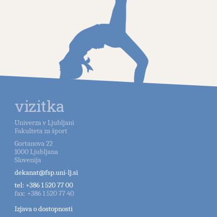
vizitka
Univerza v Ljubljani
Fakulteta za šport
Gortanova 22
1000
Ljubljana
Slovenija
dekanat@fsp.uni-lj.si
tel:
+386 1 520 77 00
fax:
+386 1 520 77 40
Izjava o dostopnosti