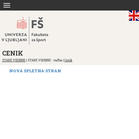
Skoči
Toggle
na
navigation
vsebino
CENIK
STARE VSEBINE
| STARE VSEBINE - vadba |
Cenik
NOVA SPLETNA STRAN