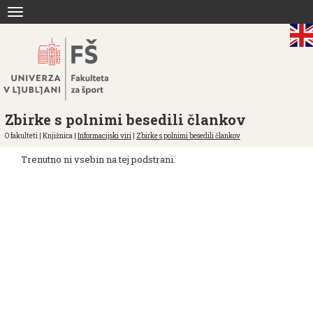
Skoči
Toggle
na
navigation
vsebino
Zbirke s polnimi besedili člankov
O fakulteti | Knjižnica |
Informacijski viri
|
Zbirke s polnimi besedili člankov
Trenutno ni vsebin na tej podstrani.