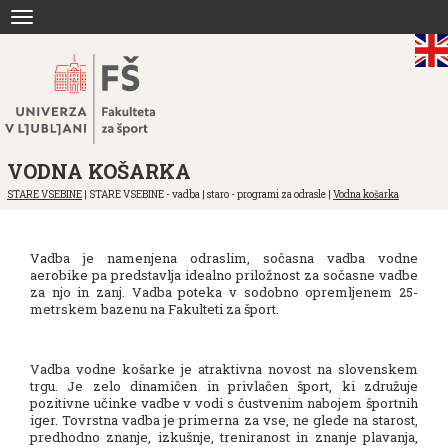
Skoči
Toggle
na
navigation
vsebino
VODNA KOŠARKA
STARE VSEBINE
| STARE VSEBINE - vadba | staro - programi za odrasle |
Vodna košarka
Vadba je namenjena odraslim, sočasna vadba vodne
aerobike pa predstavlja idealno priložnost za sočasne vadbe
za njo in zanj. Vadba poteka v sodobno opremljenem 25-
metrskem bazenu na Fakulteti za šport.
Vadba vodne košarke je atraktivna novost na slovenskem
trgu. Je zelo dinamičen in privlačen šport, ki združuje
pozitivne učinke vadbe v vodi s čustvenim nabojem športnih
iger. Tovrstna vadba je primerna za vse, ne glede na starost,
predhodno znanje, izkušnje, treniranost in znanje plavanja,