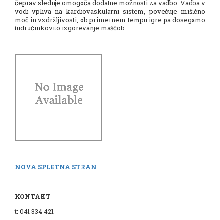
čeprav slednje omogoča dodatne možnosti za vadbo. Vadba v
vodi vpliva na kardiovaskularni sistem, povečuje mišično
moč in vzdržljivosti, ob primernem tempu igre pa dosegamo
tudi učinkovito izgorevanje maščob.
NOVA SPLETNA STRAN
KONTAKT
t: 041 334 421