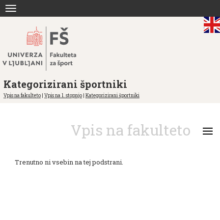
Skoči
Toggle
na
navigation
vsebino
Kategorizirani športniki
Vpis na fakulteto
|
Vpis na 1. stopnjo
|
Kategorizirani športniki
Vpis na fakulteto
Trenutno ni vsebin na tej podstrani.