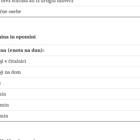
 brez statusa ali iz drugih univerz
ične osebe
ina in opomini
a (enota na dan):
ji v čitalnici
oji na dom
:
min
omin
omin