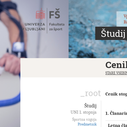
Skoči
na
vsebino
V
R
Študij
Ceni
STARE VSEBI
_root
Cenik stop
Študij
UNI 1. stopnja
1. Članari
Športna vzgoja
Predmetnik
Letna čl