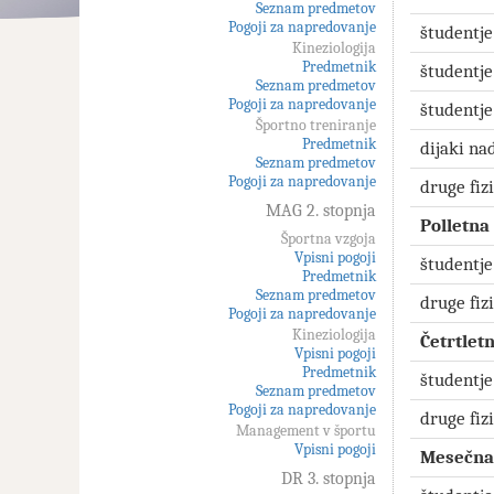
Seznam predmetov
Pogoji za napredovanje
študentj
Kineziologija
Predmetnik
študentje
Seznam predmetov
Pogoji za napredovanje
študentje
Športno treniranje
Predmetnik
dijaki nad
Seznam predmetov
Pogoji za napredovanje
druge fiz
MAG 2. stopnja
Polletna
Športna vzgoja
Vpisni pogoji
študentje
Predmetnik
Seznam predmetov
druge fiz
Pogoji za napredovanje
Kineziologija
Četrtlet
Vpisni pogoji
Predmetnik
študentje
Seznam predmetov
Pogoji za napredovanje
druge fiz
Management v športu
Vpisni pogoji
Mesečna 
DR 3. stopnja