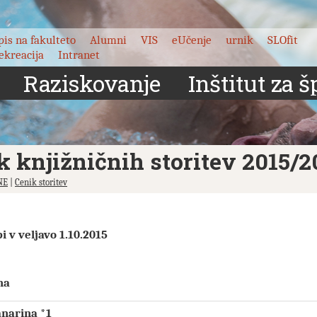
pis na fakulteto
Alumni
VIS
eUčenje
urnik
SLOfit
ekreacija
Intranet
Raziskovanje
Inštitut za š
k knjižničnih storitev 2015/2
NE
|
Cenik storitev
i v veljavo 1.10.2015
na
anarina *1