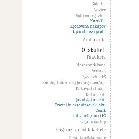
Galerija
Novice
Spletna trgovina
Naročila
Zgodovina nakupov
Uporabniški profil
Ambulanta
O fakulteti
Fakulteta
Nagovor dekana
Vodstvo
Zgodovina FŠ
Katalog informacij javnega značaja
Kakovost študija
Dokumenti
Javni dokumenti
Pravni in organizacijski akti
Cenik
Intranet (stari) FŠ
Lega in dostop
Organiziranost fakultete
Organizacijske enote