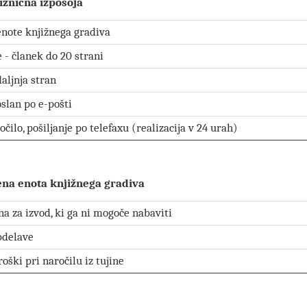
ižnična izposoja
enote knjižnega gradiva
e - članek do 20 strani
aljnja stran
oslan po e-pošti
čilo, pošiljanje po telefaxu (realizacija v 24 urah)
jena enota knjižnega gradiva
a za izvod, ki ga ni mogoče nabaviti
bdelave
oški pri naročilu iz tujine