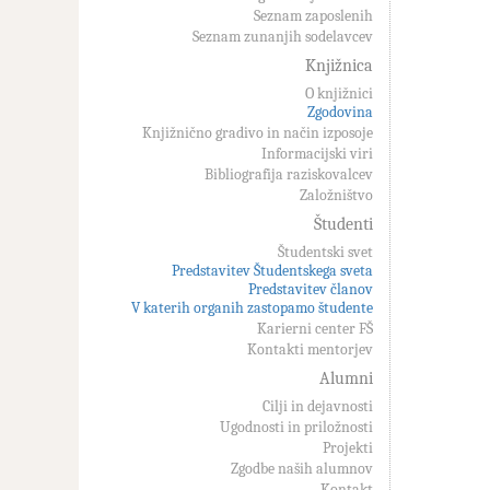
Seznam zaposlenih
Seznam zunanjih sodelavcev
Knjižnica
O knjižnici
Zgodovina
Knjižnično gradivo in način izposoje
Informacijski viri
Bibliografija raziskovalcev
Založništvo
Študenti
Študentski svet
Predstavitev Študentskega sveta
Predstavitev članov
V katerih organih zastopamo študente
Karierni center FŠ
Kontakti mentorjev
Alumni
Cilji in dejavnosti
Ugodnosti in priložnosti
Projekti
Zgodbe naših alumnov
Kontakt