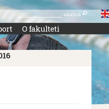
iskalnik
iskalnik
port
O fakulteti
016