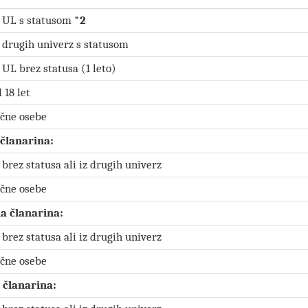
e UL s statusom
*2
 drugih univerz s statusom
 UL brez statusa (1 leto)
 18 let
ične osebe
 članarina:
 brez statusa ali iz drugih univerz
ične osebe
na članarina:
 brez statusa ali iz drugih univerz
ične osebe
članarina: