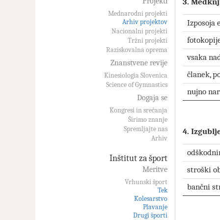
Projekti
3. Medknj
Mednarodni projekti
Arhiv projektov
Izposoja 
Nacionalni projekti
fotokopij
Tržni projekti
Raziskovalna oprema
vsaka nad
Znanstvene revije
članek, p
Kinesiologia Slovenica
Science of Gymnastics
nujno naro
Dogaja se
Kongresi in srečanja
Širimo znanje
Spremljajte nas
4. Izgubl
Arhiv
odškodnin
Inštitut za šport
Meritve
stroški o
Vrhunski šport
bančni str
Tek
Kolesarstvo
Plavanje
Drugi športi