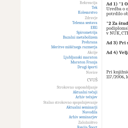
Rekreacija
Ad 1) *1 O
Tek
Uredba o o
Kolesarstvo
potrdilo o
Zdravje
Telesna sestava
*2 Za štud
EKG
podiplomsk
Spirometrija
v NUK, CTK
Bazalni metabolizem
Prehrana
Ad 3) Pri
Meritve mišičnega razmerja
Ad 4) Vel
Akcije
Ljubljanski maraton
Maraton Franja
Drugi športi
Pri knjižni
Novice
117/2006, 1
CVUŠ
Strokovno usposabljanje
Aktualni tečaji
Arhiv tečajev
Stalno strokovno spopolnjevanje
Aktualni seminarji
Navodila
Arhiv seminarjev
Založništvo
Revija Šport