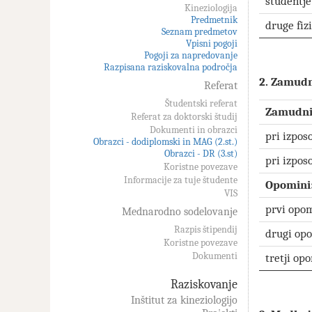
študentje
Kineziologija
Predmetnik
druge fiz
Seznam predmetov
Vpisni pogoji
Pogoji za napredovanje
Razpisana raziskovalna področja
2. Zamudn
Referat
Študentski referat
Zamudnin
Referat za doktorski študij
Dokumenti in obrazci
pri izposo
Obrazci - dodiplomski in MAG (2.st.)
Obrazci - DR (3.st)
pri izpos
Koristne povezave
Informacije za tuje študente
Opomini
VIS
prvi opo
Mednarodno sodelovanje
Razpis štipendij
drugi op
Koristne povezave
Dokumenti
tretji op
Raziskovanje
Inštitut za kineziologijo