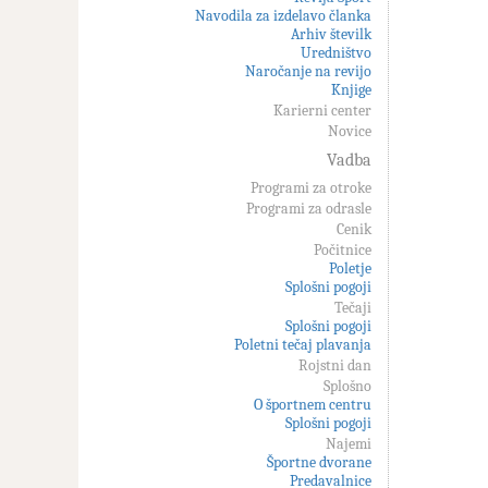
Navodila za izdelavo članka
Arhiv številk
Uredništvo
Naročanje na revijo
Knjige
Karierni center
Novice
Vadba
Programi za otroke
Programi za odrasle
Cenik
Počitnice
Poletje
Splošni pogoji
Tečaji
Splošni pogoji
Poletni tečaj plavanja
Rojstni dan
Splošno
O športnem centru
Splošni pogoji
Najemi
Športne dvorane
Predavalnice