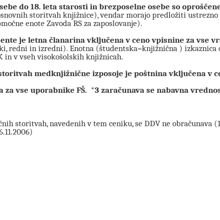
sebe do 18. leta starosti in brezposelne osebe so oproščene
snovnih storitvah knjižnice), vendar morajo predložiti ustrezno 
bmočne enote Zavoda RS za zaposlovanje).
ente je letna članarina vključena v ceno vpisnine za vse vr
i, redni in izredni). Enotna (študentska=knjižnična ) izkaznica
 in v vseh visokošolskih knjižnicah.
 storitvah medknjižnične izposoje je poštnina vključena v c
ja za vse uporabnike FŠ. *3 zaračunava se nabavna vredno
čnih storitvah, navedenih v tem ceniku, se DDV ne obračunava (13.
6.11.2006)