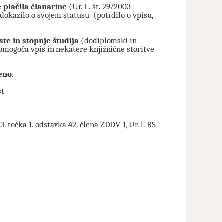
 plačila članarine
(Ur. L. št. 29/2003 –
dokazilo o svojem statusu (potrdilo o vpisu,
ste in stopnje študija
(dodiplomski in
 omogoča vpis in nekatere knjižnične storitve
eno.
st
 točka 1. odstavka 42. člena ZDDV-1, Ur. l. RS