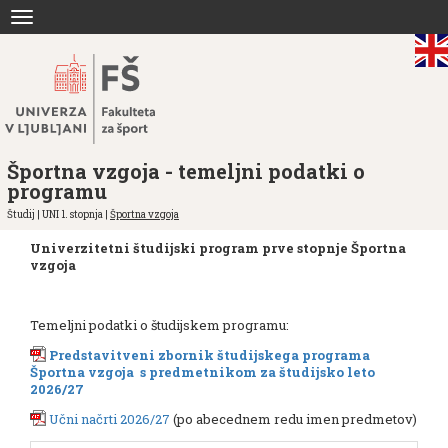
Skoči
Toggle
na
navigation
vsebino
Športna vzgoja - temeljni podatki o
programu
Študij | UNI 1. stopnja |
Športna vzgoja
Univerzitetni študijski program prve stopnje Športna
vzgoja
Temeljni podatki o študijskem programu:
Predstavitveni zbornik študijskega programa
Športna vzgoja s predmetnikom za študijsko leto
2026/27
Učni načrti 2026/27
(po abecednem redu imen predmetov)