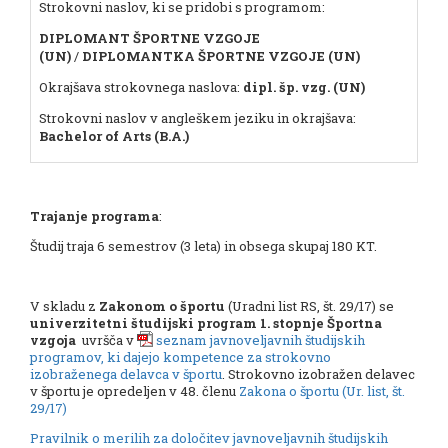
Strokovni naslov, ki se pridobi s programom:
DIPLOMANT ŠPORTNE VZGOJE
(UN)
/
DIPLOMANTKA ŠPORTNE VZGOJE (UN)
Okrajšava strokovnega naslova:
dipl. šp. vzg.
(UN)
Strokovni naslov v angleškem jeziku in okrajšava:
Bachelor of Arts (B.A.)
Trajanje programa
:
Študij traja 6 semestrov (3 leta) in obsega skupaj 180 KT.
V skladu z
Zakonom o športu
(Uradni list RS, št. 29/17) se
univerzitetni študijski program 1. stopnje Športna
vzgoja
uvršča v
seznam javnoveljavnih študijskih
programov, ki dajejo kompetence za strokovno
izobraženega delavca v športu
. Strokovno izobražen delavec
v športu je opredeljen v 48. členu
Zakona o športu (Ur. list, št.
29/17)
Pravilnik o merilih za določitev javnoveljavnih študijskih