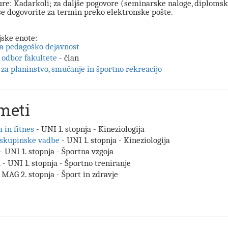
ure:
Kadarkoli; za daljše pogovore (seminarske naloge, diplomsk
 se dogovorite za termin preko elektronske pošte.
jske enote:
za pedagoško dejavnost
 odbor fakultete
- član
za planinstvo, smučanje in športno rekreacijo
meti
 in fitnes
- UNI 1. stopnja - Kineziologija
 skupinske vadbe
- UNI 1. stopnja - Kineziologija
- UNI 1. stopnja - Športna vzgoja
A
- UNI 1. stopnja - Športno treniranje
 MAG 2. stopnja - Šport in zdravje