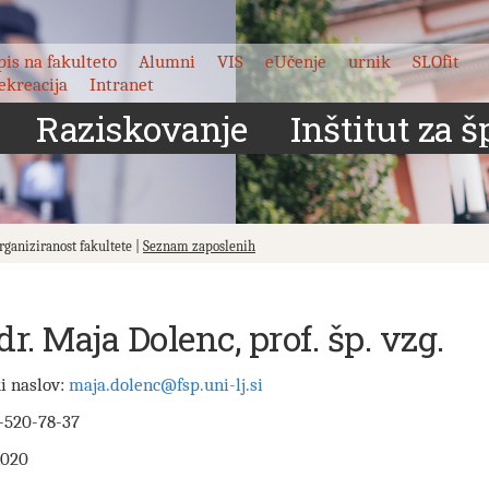
pis na fakulteto
Alumni
VIS
eUčenje
urnik
SLOfit
ekreacija
Intranet
Raziskovanje
Inštitut za š
Organiziranost fakultete |
Seznam zaposlenih
 dr. Maja Dolenc, prof. šp. vzg.
i naslov:
maja.dolenc@fsp.uni-lj.si
-520-78-37
1020