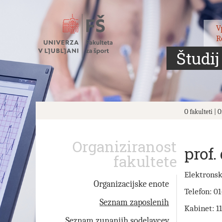
Skoči
na
vsebino
V
R
Študij
O fakulteti | 
Organiziranost
prof.
fakultete
Elektronsk
Organizacijske enote
Telefon:
01
Seznam zaposlenih
Kabinet:
1
Seznam zunanjih sodelavcev