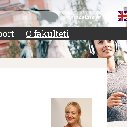
iskalnik
iskalnik
port
O fakulteti