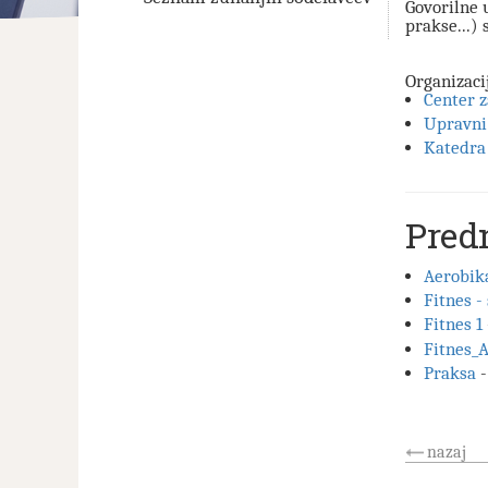
Govorilne 
prakse...)
Organizaci
Center 
Upravni
Katedra 
Pred
Aerobika
Fitnes -
Fitnes 1
Fitnes_
Praksa
-
nazaj