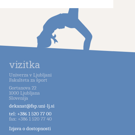
vizitka
Univerza v Ljubljani
Fakulteta za šport
Gortanova 22
1000
Ljubljana
Slovenija
dekanat@fsp.uni-lj.si
tel:
+386 1 520 77 00
fax:
+386 1 520 77 40
Izjava o dostopnosti