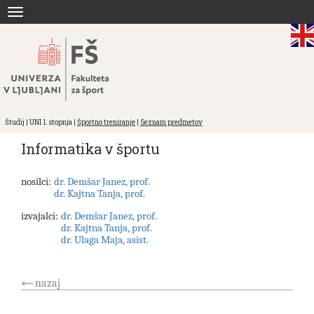
Skoči
Toggle
na
navigation
vsebino
Študij | UNI 1. stopnja |
Športno treniranje
|
Seznam predmetov
Informatika v športu
nosilci:
dr. Demšar Janez, prof.
dr. Kajtna Tanja, prof.
izvajalci:
dr. Demšar Janez, prof.
dr. Kajtna Tanja, prof.
dr. Ulaga Maja, asist.
nazaj