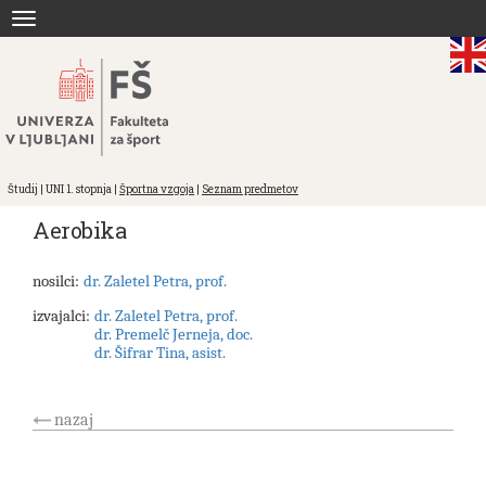
Skoči
Toggle
na
navigation
vsebino
Študij | UNI 1. stopnja |
Športna vzgoja
|
Seznam predmetov
Aerobika
nosilci:
dr. Zaletel Petra, prof.
izvajalci:
dr. Zaletel Petra, prof.
dr. Premelč Jerneja, doc.
dr. Šifrar Tina, asist.
nazaj