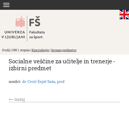
Skoči
Toggle
na
navigation
vsebino
Študij | UNI 1. stopnja |
Kineziologija
|
Seznam predmetov
Socialne veščine za učitelje in trenerje -
izbirni predmet
nosilci:
dr. Cecić Erpič Saša, prof.
nazaj