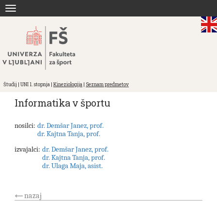
Skoči
Toggle
na
navigation
vsebino
Študij | UNI 1. stopnja |
Kineziologija
|
Seznam predmetov
Informatika v športu
nosilci:
dr. Demšar Janez, prof.
dr. Kajtna Tanja, prof.
izvajalci:
dr. Demšar Janez, prof.
dr. Kajtna Tanja, prof.
dr. Ulaga Maja, asist.
nazaj