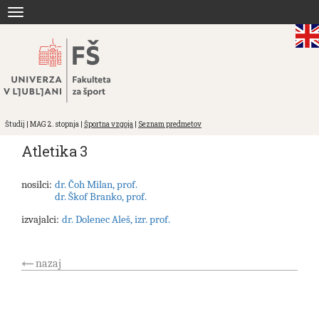
Skoči
Toggle
na
navigation
vsebino
Študij | MAG 2. stopnja |
Športna vzgoja
|
Seznam predmetov
Atletika 3
nosilci:
dr. Čoh Milan, prof.
dr. Škof Branko, prof.
izvajalci:
dr. Dolenec Aleš, izr. prof.
nazaj