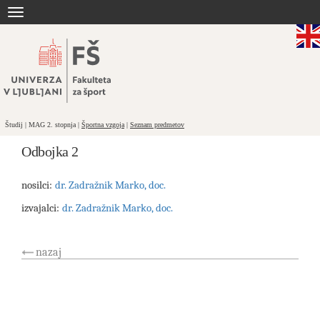
Skoči
Toggle
na
navigation
vsebino
Študij | MAG 2. stopnja |
Športna vzgoja
|
Seznam predmetov
Odbojka 2
nosilci:
dr. Zadražnik Marko, doc.
izvajalci:
dr. Zadražnik Marko, doc.
nazaj