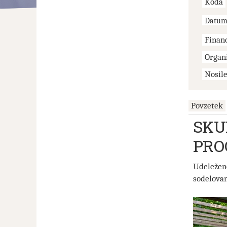
Koda
Datu
Finan
Organi
Nosil
Povzetek
SKU
PRO
Udeleženc
sodelovan