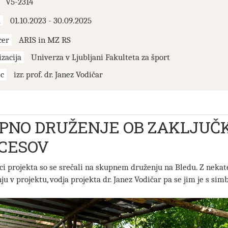
V5-2314
01.10.2023 - 30.09.2025
m
cer
ARIS in MZ RS
zacija
Univerza v Ljubljani Fakulteta za šport
ec
izr. prof. dr. Janez Vodičar
PNO DRUŽENJE OB ZAKLJUČ
CESOV
i projekta so se srečali na skupnem druženju na Bledu. Z nekate
ju v projektu, vodja projekta dr. Janez Vodičar pa se jim je s si