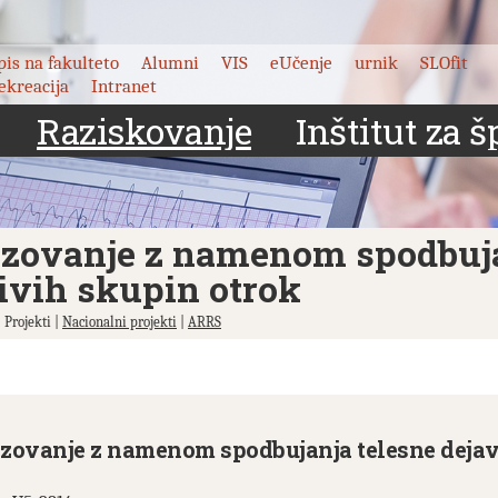
pis na fakulteto
Alumni
VIS
eUčenje
urnik
SLOfit
ekreacija
Intranet
Raziskovanje
Inštitut za š
zovanje z namenom spodbujan
jivih skupin otrok
 Projekti |
Nacionalni projekti
|
ARRS
zovanje z namenom spodbujanja telesne dejavn