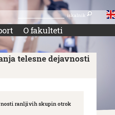
iskalnik
iskalnik
port
O fakulteti
ja telesne dejavnosti
osti ranljivih skupin otrok