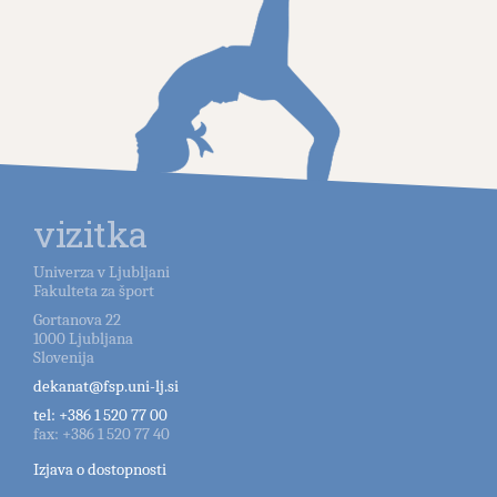
vizitka
Univerza v Ljubljani
Fakulteta za šport
Gortanova 22
1000
Ljubljana
Slovenija
dekanat@fsp.uni-lj.si
tel:
+386 1 520 77 00
fax:
+386 1 520 77 40
Izjava o dostopnosti