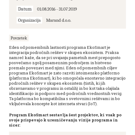
Datum
01.08.2016 - 31.07.2019
Organizacija
Marand d.o.o.
Povzetek
Eden od pomembnih lastnosti programa EkoSmart je
integracija področnih rešitev v skupen ekosistem. Praksa
namreč kaže, da se pri uvajanju pametnih mest prepogosto
posvečamo zgolj posameznim področjem in bistveno
premalo povezavi med njimi. Eden od pomembnih ciljev
programa EkoSmart je zato razviti istoimensko platformo
(platforma EkoSmart), ki bo omogočala enostavno integracijo
področnih rešitev v skupen ekosistem (tistih, ki jih
obravnavamo v programu in ostalih) in bo kot taka olajšala
identifikacijo in podporo med-področnih vrednostnih verig.
Ta platforma bo kompatibilna s svetovnimi rešitvami in bo
vključevala koncepte kot interneta stvari (IoT).
Program EkoSmart sestavlja šest projektov, ki vsak po
svoje prispevajo k uresničevanju vizije programa in
sicer: