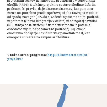
prototipnih rešitev in njihovemu preskušanju v relevantnih
okoljih (RRP6). S takšno projektno sestavo sledimo dobrim
praksam, ki pravijo, da je sisteme sistemov, kar pametna
mesta so, potrebno graditi upoštevajoč oba razvojna modela:
od spodaj navzgor (RP2 do 5, začenši s posameznimi področji
in potem z njihovo integracijo v celoto) in od zgoraj navzdol
(RP1, izhajajoč iz strateških usmeritev mesta in potem z
osredotočanjem na posamezna področja). Ključno je
enostavno dodajanje novih storitev pametnih mest, kar
omogoča univerzalna skupna arhitektura.
Uradna stran programa:
http://ekosmart.net/sl/o-
projektu/