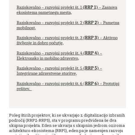
Raziskovalno – razvojni projekt št. 1
(RRP 1)
– Zasnova
ekosistema pametnega mesta,
Raziskovalno – razvojni projekt št. 2
(RRP 2)
– Pametna
mobilnost,
Raziskovalno – razvojni projekt št. 3
(RRP 3)
– Aktivno
življenje in dobro počutje,
Raziskovalno – razvojni projekt št. 4
(RRP 4)
–
Elektronsko in mobilno zdravstvo,
Raziskovalno – razvojni projekt št. 5
(RRP 5)
–
Integrirane zdravstvene storitve,
Raziskovalno – razvojni projekt št. 6 (
RRP 6)
– Prototipi
rešitev.
Poleg štirih projektov, ki se ukvarjajo z digitalizacijo izbranih
področij (RRP2-RRP5), sta v programu predvidena še dva
skupna projekta. Eden se ukvarja s skupnim jedrom oziroma
arhitekturo ekosistema (RRP1), eden pa je namenjen razvoju