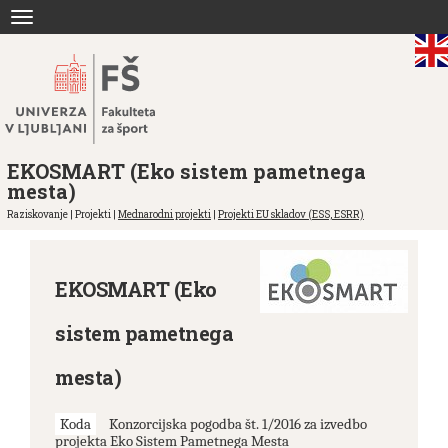
Skoči
Toggle
na
navigation
vsebino
EKOSMART (Eko sistem pametnega
mesta)
Raziskovanje | Projekti |
Mednarodni projekti
|
Projekti EU skladov (ESS, ESRR)
EKOSMART (Eko
sistem pametnega
mesta)
Koda
Konzorcijska pogodba št. 1/2016 za izvedbo
projekta Eko Sistem Pametnega Mesta