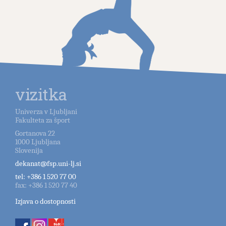
vizitka
Univerza v Ljubljani
Fakulteta za šport
Gortanova 22
1000
Ljubljana
Slovenija
dekanat@fsp.uni-lj.si
tel:
+386 1 520 77 00
fax:
+386 1 520 77 40
Izjava o dostopnosti