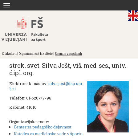
Skoči
Toggle
na
navigation
vsebino
O fakulteti | Organiziranost fakultete |
Seznam zaposlenih
strok. svet. Silva Jošt, viš. med. ses., univ.
dipl. org.
Elektronski naslov:
silva.jost@fsp.uni-
lj.si
Telefon:
01-520-77-98
Kabinet:
41010
Organizacijske enote:
Center za pedagoško dejavnost
Katedra za medicinske vede v športu