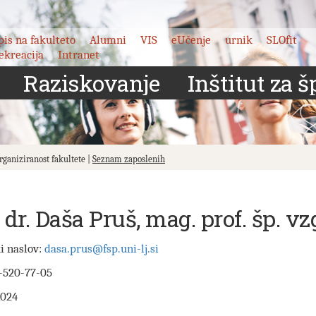
pis na fakulteto
Alumni
VIS
eUčenje
urnik
SLOfit
ekreacija
Intranet
Raziskovanje
Inštitut za š
Organiziranost fakultete |
Seznam zaposlenih
. dr. Daša Pruš, mag. prof. šp. vz
i naslov:
dasa.prus@fsp.uni-lj.si
-520-77-05
1024