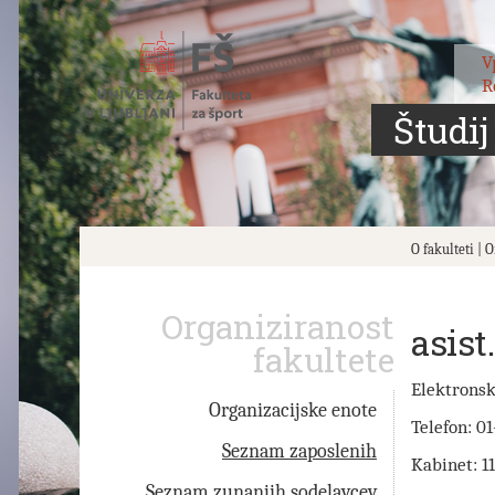
Skoči
na
vsebino
V
R
Študij
O fakulteti | 
Organiziranost
asist
fakultete
Elektronsk
Organizacijske enote
Telefon:
01
Seznam zaposlenih
Kabinet:
1
Seznam zunanjih sodelavcev