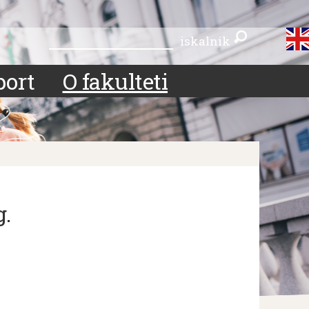
iskalnik
iskalnik
port
O fakulteti
g.