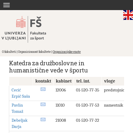
Skoči
Toggle
na
navigation
vsebino
O fakulteti | Organiziranost fakultete |
Organizacijske enote
Katedra za družboslovne in
humanistične vede v športu
kontakt
kabinet
tel. int.
vloge
Cecić
12006
01-520-77-35
predstojnica
Erpič Saša
Pavlin
11010
01-520-77-53
namestnik
Tomaž
Debeljak
21008
01-520-77-22
Darja