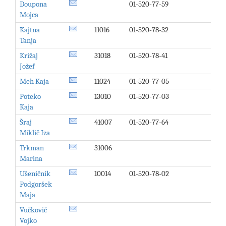
Doupona
01-520-77-59
Mojca
Kajtna
11016
01-520-78-32
Tanja
Križaj
31018
01-520-78-41
Jožef
Meh Kaja
11024
01-520-77-05
Poteko
13010
01-520-77-03
Kaja
Šraj
41007
01-520-77-64
Miklič Iza
Trkman
31006
Marina
Ušeničnik
10014
01-520-78-02
Podgoršek
Maja
Vučkovič
Vojko