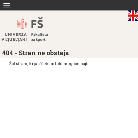
Skoči
Toggle
na
navigation
vsebino
404 - Stran ne obstaja
Žal strani, ki jo iščete ni bilo mogoče najti.