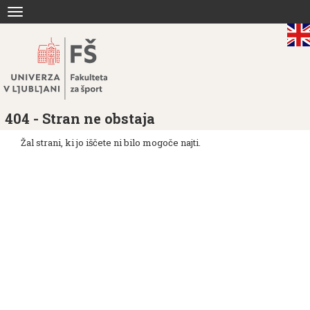
Skoči
Toggle
na
navigation
vsebino
404 - Stran ne obstaja
Žal strani, ki jo iščete ni bilo mogoče najti.