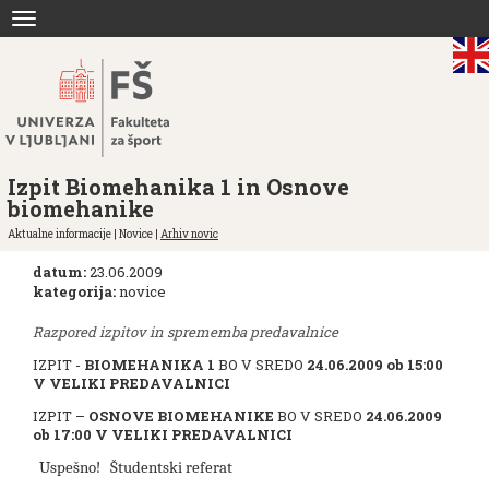
Skoči
Toggle
na
navigation
vsebino
Izpit Biomehanika 1 in Osnove
biomehanike
Aktualne informacije | Novice |
Arhiv novic
datum:
23.06.2009
kategorija:
novice
Razpored izpitov in sprememba predavalnice
IZPIT -
BIOMEHANIKA 1
BO V SREDO
24.06.2009 ob 15:00
V VELIKI PREDAVALNICI
IZPIT –
OSNOVE BIOMEHANIKE
BO V SREDO
24.06.2009
ob 17:00 V VELIKI PREDAVALNICI
Uspešno! Študentski referat