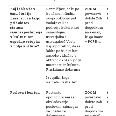
Kaj lahko že v
Razmišljate, da bi po
ZOOM
5. 7. 
času študija
končanem študiju
povezavo
ob 13
naredim za lažjo
svojo poklicno pot
dobite 24h
16.00
pridobitev
nadaljevali na
pred
statusa
področju kulture kot
dogodkom
samozaposlenega
samostojna
na e-mail,
v kulturi ter
ustvarjalka ali
ki ga imate
uspešno vstopim
ustvarjalec? Veste,
v POPR-u.
v polje kulture?
kaj je potrebno, da se
lahko po študiju kar
najbolje vključite v
aktivno okolje v polju
umetnosti in kulture?
Prisluhnite delavnici!
Izvajalki: Inga
Remeta, Urška Jež
Poslovni bonton
Postanite
ZOOM
6. 7.
opolnomočeni za
povezavo
ob 13
obvladovanje
dobite 24h
16.00
poslovnih situacij in
pred
se udeležite
dogodkom
delavnice o
na e-mail,