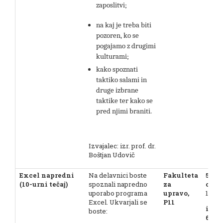
zaposlitvi;
na kaj je treba biti
pozoren, ko se
pogajamo z drugimi
kulturami;
kako spoznati
taktiko salami in
druge izbrane
taktike ter kako se
pred njimi braniti.
Izvajalec: izr. prof. dr.
Boštjan Udovič
Excel napredni
Na delavnici boste
Fakulteta
5. 7. 
(10-urni tečaj)
spoznali napredno
za
ob 9.
uporabo programa
upravo,
13.00
Excel. Ukvarjali se
P11
in
boste:
6. 7.