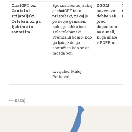
ChatGPT oz.
Spoznali bomo, zakaj
ZOOM
7. 7.
Genialni
je chatGPT tako
povezavo
ob 9.
Prijateljski
prijateljski, zakaj je
dobite 24h
11.15
Teleban, ki ga
po svoje genialen,
pred
ljubimo in
zakaj je lahko tudi
dogodkom
sovražim
zelo telebanski.
na e-mail,
Premislili bomo, kdo
ki ga imate
ga ljubi, kdo ga
v POPR-u.
sovraži in kdo se ga
morda boji.
Izvajalec: Matej
Petković
nazaj