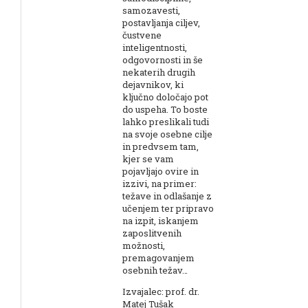
samozavesti,
postavljanja ciljev,
čustvene
inteligentnosti,
odgovornosti in še
nekaterih drugih
dejavnikov, ki
ključno določajo pot
do uspeha. To boste
lahko preslikali tudi
na svoje osebne cilje
in predvsem tam,
kjer se vam
pojavljajo ovire in
izzivi, na primer:
težave in odlašanje z
učenjem ter pripravo
na izpit, iskanjem
zaposlitvenih
možnosti,
premagovanjem
osebnih težav…
Izvajalec: prof. dr.
Matej Tušak