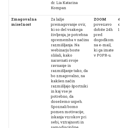
dr. Lia Katarina
Kompan
Zmagovalna
Za lažje
ZOOM
4. 7.
miselnost
premagovanje ovir,
povezavo
ob 9.
ki so del vsakega
dobite 24h
11.30
življenja, je potrebna
pred
sprememba v načinu
dogodkom
razmišljanja. Na
na e-mail,
webinarju boste
ki ga imate
slišali, kako
v POPR-u.
naravnati svoje
ravnanje in
razmišljanje tako, da
bo zmagovalno, na
kakšen način
razmišljajo športniki
in kaj vse je
potrebno, da
dosežemo uspeh.
Spoznali bomo
pomen motivacije,
iskanja vzrokov pri
sebi, vztrajnosti in
samodiscipline,