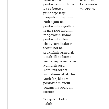
poslovnem bontonu.
ki ga imate
Da se boste v
v POPR-u.
prihodnje lažje
izognili neprijetnim
zadregam na
poslovnih dogodkih
in na zaposlitvenih
razgovorih, bomo
poslovni bonton
obravnavali tako v
teoriji kot na
praktičnih primerih.
Dotaknili se bomo
verbalne/neverbalne
komunikacije,
komunikacije v
virtualnem okolju ter
vseh faz, ki so v
poslovnem svetu
vezane na poslovni
bonton.
Izvajalka: Lidija
Baloh