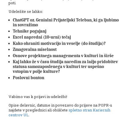
poti.
Udeležite se lahko:
ChatGPT oz. Genialni Prijateljski Teleban, ki ga ljubimo
in sovražimo
Tehnike pogajanj
Excel napredni (10-urni) tečaj
Kako ohraniti motivacijo in veselje (do študija)?
Zmagovalna miselnost
Osnove projektnega managementa v kulturi in širše
Kaj lahko že v času študija naredim za lažjo pridobitev
statusa samozaposlenega v kulturi ter uspešno
vstopim v polje kulture?
Poslovni bonton
Vabimo vas k prijavi in udeležbi!
Opise delavnic, datume in povezavo do prijave na POPR-u
najdete v preglednici ali obiščete
spletno stran Kariernih
centrov UL
.