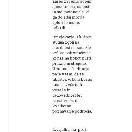
zares zavemo svojih
sposobnosti, danosti
in tudi potenciala, ki
ga do zdaj morda
sploh še nismo
odkrili.
Omejevanje izkušnje
študija zgolj na
storilnost in ocene je
veliko osiromašenje,
ki nas na koncu pusti
prazne in utrujene.
Umetnost študiranja
pa je v tem, da se
hkrati z vrhunskostjo
znanja veča tudi
veselje in
radovednost ter
kreativnost in
kvalitetno
poznavanje področja.
Izvajalka: izr. prof.