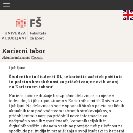
Skoči
Toggle
na
navigation
vsebino
Karierni tabor
Aktualne informacije |
Dogodki
Ljubljana
Študentke in študenti UL, izkoristite začetek počitnic
in poletno brezskrbnost za pridobivanje novih znanj
na Kariernem taboru!
Karierni tabor združuje brezplačne delavnice, strnjene v
teden dni, ki jih organiziramo v Kariernih centrih Univerze v
Ljubljani. Na delavnicah boste spoznali široko paleto različnih
aktualnih tem pod vodstvom izbranih strokovnjakov, s
pridobljenimi znanji pa pridobili nove informacije za
nadgradnjo svojih zaposlitvenih, komunikacijskih in
digitalnih veščin. Obenem vsebine ponujajo tudi priložnost za
spodbudo pri študiju in razmišljanju o svoji študijski in karierni