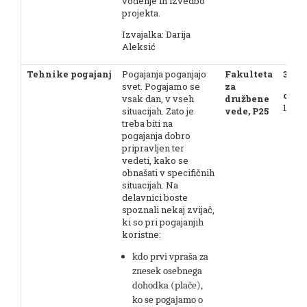
vodenje in izvedbo
projekta.
Izvajalka: Darija
Aleksić
Tehnike pogajanj
Pogajanja poganjajo
Fakulteta
3. 7. 
svet. Pogajamo se
za
ob 9.
vsak dan, v vseh
družbene
12.00
situacijah. Zato je
vede, P25
treba biti na
pogajanja dobro
pripravljen ter
vedeti, kako se
obnašati v specifičnih
situacijah. Na
delavnici boste
spoznali nekaj zvijač,
ki so pri pogajanjih
koristne:
kdo prvi vpraša za
znesek osebnega
dohodka (plače),
ko se pogajamo o