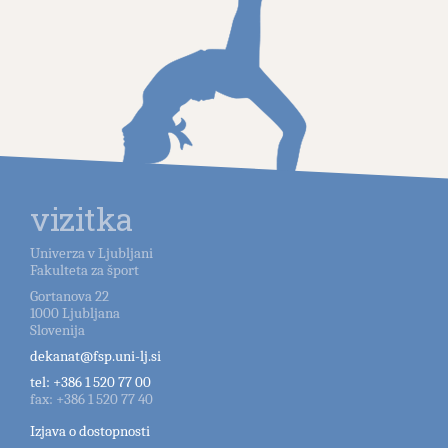
vizitka
Univerza v Ljubljani
Fakulteta za šport
Gortanova 22
1000
Ljubljana
Slovenija
dekanat@fsp.uni-lj.si
tel:
+386 1 520 77 00
fax:
+386 1 520 77 40
Izjava o dostopnosti