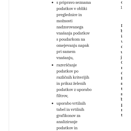
ob 9.
s pripravo seznama
13.00
podatkov v obliki
preglednice in
možnosti
Dela
nadzorovanega
bo
vnašanja podatkov
izve
s poudarkom na
v dv
omejevanju napak
delih
pri samem
udel
je
vnašanju,
OBV
razvrščanje
na o
podatkov po
delih
različnih kriterijih
Prija
se na
in prikaz želenih
term
podatkov z uporabo
samo
filtrov,
bost
uporabo vrtilnih
prija
tabel in vrtilnih
na o
term
grafikonov za
analiziranje
podatkov in