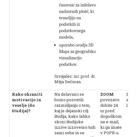
časovnic za izdelavo
nadzornih plošč, ki
temeljijo na
podatkih iz
podatkovnega
modela,
uporabo orodja 3D
Maps za geografsko
vizualizacijo
podatkov.
Izvajalec: izr. prof. dr.
Mitja Dečman
Kako ohraniti
Na delavnici se
ZOOM
3. 7. 
motivacijo in
bomo posvetili
povezavo
ob 13
veselje (do
razmišljanju o tem,
dobite 24
14.15
študija)?
kaj je dejanski cilj
ur pred
študija, kako lahko
dogodkom
skozi študijske
na e-mail,
izzive izzovemo tudi
ki ga imate
sami sebe in se
v POPR-u.