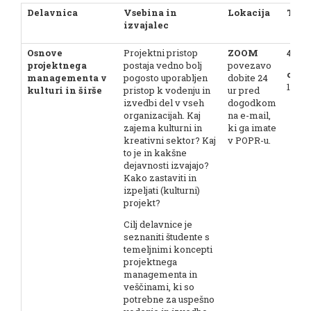
Delavnica
Vsebina in
Lokacija
Term
izvajalec
Osnove
Projektni pristop
ZOOM
4. 7.
projektnega
postaja vedno bolj
povezavo
ob 13
managementa v
pogosto uporabljen
dobite 24
16.00
kulturi in širše
pristop k vodenju in
ur pred
izvedbi del v vseh
dogodkom
organizacijah. Kaj
na e-mail,
zajema kulturni in
ki ga imate
kreativni sektor? Kaj
v POPR-u.
to je in kakšne
dejavnosti izvajajo?
Kako zastaviti in
izpeljati (kulturni)
projekt?
Cilj delavnice je
seznaniti študente s
temeljnimi koncepti
projektnega
managementa in
veščinami, ki so
potrebne za uspešno