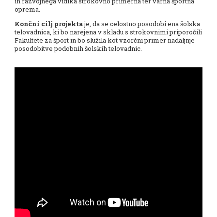
in razvojnega vidika strokovno primerna ter varna športna
oprema.
Končni cilj projekta
je, da se celostno posodobi ena šolska
telovadnica, ki bo narejena v skladu s strokovnimi priporočili
Fakultete za šport in bo služila kot vzorčni primer nadaljnje
posodobitve podobnih šolskih telovadnic.