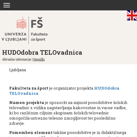
Skoči
Toggle
na
navigation
vsebino
HUDOdobra TELOvadnica
Aktualne informacije |
Dogodki
Ljubljana
Fakulteta za šport
je organizator projekta
HUDOdobra
TELOvadnica
.
Namen projekta
je opozoriti na nujnost posodobitve šolskih
telovadnic z vidika zagotavljanja kakovostne in varne vadbe,
ki bo različnim ciljnim skupinam šolskih telovadnic
omogočila ustrezno telesno zmogljivost ter posledično
zdravje.
Pomemben element
takšne posodobitve je iz didaktičnega