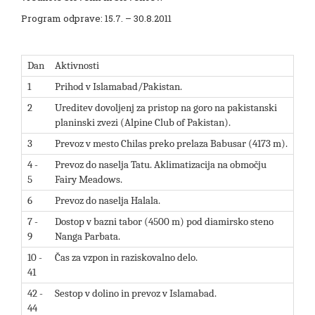
Program odprave: 15.7. – 30.8.2011
Dan
Aktivnosti
1
Prihod v Islamabad/Pakistan.
2
Ureditev dovoljenj za pristop na goro na pakistanski
planinski zvezi (Alpine Club of Pakistan).
3
Prevoz v mesto Chilas preko prelaza Babusar (4173 m).
4 -
Prevoz do naselja Tatu. Aklimatizacija na območju
5
Fairy Meadows.
6
Prevoz do naselja Halala.
7 -
Dostop v bazni tabor (4500 m) pod diamirsko steno
9
Nanga Parbata.
10 -
Čas za vzpon in raziskovalno delo.
41
42 -
Sestop v dolino in prevoz v Islamabad.
44