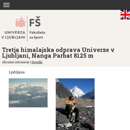
Skoči
Toggle
na
navigation
vsebino
Tretja himalajska odprava Univerze v
Ljubljani, Nanga Parbat 8125 m
Aktualne informacije |
Dogodki
Ljubljana