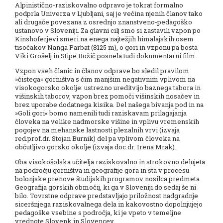
Alpinistično-raziskovalno odpravo je tokrat formalno
podprla Univerza v Ljubljani, saj je večina njenih članov tako
ali drugače povezana z osrednjo znanstveno-pedagoško
ustanovo v Sloveniji. Za glavni cilj smo si zastavili vzpon po
Kinshoferjevi smeri na enega najtežjih himalajskih osem
tisočakov Nanga Parbat (8125 m), o gori in vzponu pa bosta
Viki Grošelj in Stipe Božič posnela tudi dokumentarni film.
Vzpon vseh članic in članov odprave bo sledil pravilom
»čistega« gorništva s čim manjšim negativnim vplivom na
visokogorsko okolje: ustrezno ureditvijo baznega tabora in
višinskih taborov, vzpon brez pomoči višinskih nosačev in
brez uporabe dodatnega kisika. Del našega bivanja pod in na
»Goli gori« bomo namenili tudi raziskavam prilagajanja
človeka na velike nadmorske višine in vplivu vremenskih
pogojev na mehanske lastnosti plezalnih vrvi (izvaja
red.prof.dr. Stojan Burnik) del pa vplivom človeka na
občutljivo gorsko okolje (izvaja doc.dr. Irena Mrak).
Oba visokošolska učitelja raziskovalno in strokovno delujeta
na področju gorništva in geografije gora in sta v procesu
bolonjske prenove študijskih programov nosilca predmeta
Geografija gorskih območij, ki ga v Sloveniji do sedaj še ni
bilo. Tovrstne odprave predstavljajo priložnost nadgradnje
siceršnjega raziskovalnega dela in kakovostno dopolnjujejo
pedagoške vsebine s področja, ki je vpeto v temeljne
vrednote Slovenk in Slovencev.