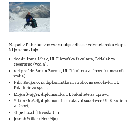
Na pot v Pakistan v mesecu juliju odhaja sedemčlanska ekipa,
ki jo sestavljajo:
doc.dr. Irena Mrak, UL Filozofska fakulteta, Oddelek za
geografijo (vodja),
red.prof.dr. Stojan Burnik, UL Fakulteta za šport (namestnik
vodje),
Nika Radjenović, diplomantka in strokovna sodelavka UL
Fakultete za šport,
Mojca Švajger, diplomantka UL Fakultete za upravo,
Viktor Grošelj, diplomant in strokovni sodelavec UL Fakulteta
za šport,
Stipe Božid (Hrvaška) in
Joseph Stiller (Nemčija).