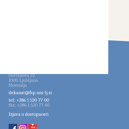
vizitka
Univerza v Ljubljani
Fakulteta za šport
Gortanova 22
1000
Ljubljana
Slovenija
dekanat@fsp.uni-lj.si
tel:
+386 1 520 77 00
fax:
+386 1 520 77 40
Izjava o dostopnosti