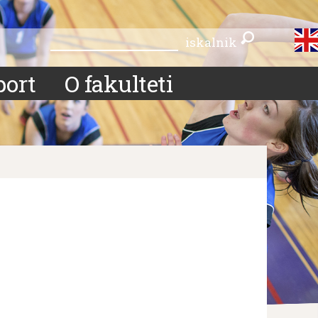
iskalnik
iskalnik
port
O fakulteti