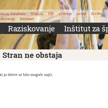
pis na fakulteto
Alumni
VIS
eUčenje
urnik
SLOfit
ekreacija
Intranet
Raziskovanje
Inštitut za š
 Stran ne obstaja
 ki jo iščete ni bilo mogoče najti.