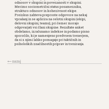
odnosov v skupini in povezanosti v skupini.
Merimo sociometrični status posameznika,
strukturo odnosov in kohezivnost ekipe.
Preizkus zahteva preproste odgovore na nekaj
vprašanj in se aplicira na celotni skupini (ekipi,
delovni skupini, teamu), pri čemer morajo
odgovarjati vsi člani skupine. Rezultate anket
obdelamo, izračunamo indekse in podamo pisno
sporočilo, ki je namenjeno predvsem trenerjem,
da si z njimi lahko pomagajo pri taktičnih in
psiholoških značilnostih priprav in treniranja.
nazaj