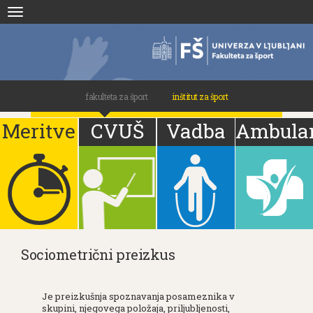
Skoči
Toggle
na
navigation
vsebino
fakulteta za šport
inštitut za šport
Meritve
CVUŠ
Vadba
Ambula
Sociometrični preizkus
Je preizkušnja spoznavanja posameznika v
skupini, njegovega položaja, priljubljenosti,