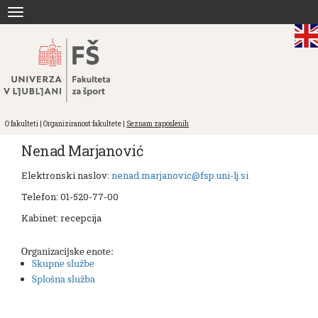
Skoči
Toggle
na
navigation
vsebino
O fakulteti | Organiziranost fakultete |
Seznam zaposlenih
Nenad Marjanović
Elektronski naslov:
nenad.marjanovic@fsp.uni-lj.si
Telefon:
01-520-77-00
Kabinet:
recepcija
Organizacijske enote:
Skupne službe
Splošna služba