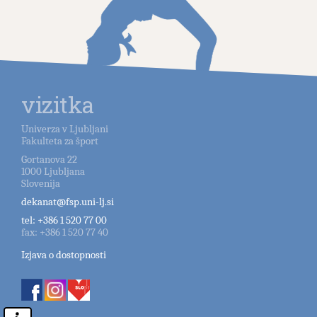
vizitka
Univerza v Ljubljani
Fakulteta za šport
Gortanova 22
1000
Ljubljana
Slovenija
dekanat@fsp.uni-lj.si
tel:
+386 1 520 77 00
fax:
+386 1 520 77 40
Izjava o dostopnosti