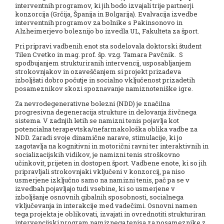
interventnih programov, ki jih bodo izvajali trije partnerji
konzorcija (Grčija, Španija in Bolgarija). Evalvacija izvedbe
interventnih programov za bolnike s Pakinsonovo in
Alzheimerjevo boleznijo bo izvedla UL, Fakulteta za šport.
Pri pripravi vadbenih enot sta sodelovala doktorski študent
Tilen Cvetko in mag. prof. šp. vzg. Tamara Pavčnik. S
spodbujanjem strukturiranih intervencij, usposabljanjem
strokovnjakov in ozaveščanjem si projekt prizadeva
izboljšati dobro počutje in socialno vključenost prizadetih
posameznikov skozi spoznavanje namiznoteniške igre.
Za nevrodegenerativne bolezni (NDD) je značilna
progresivna degeneracija strukture in delovanja živčnega
sistema. V zadnjih letih se namizni tenis pojavlja kot
potencialna terapevtska/nefarmakološka oblika vadbe za
NDD. Zaradi svoje dinamične narave, stimulacije, ki jo
zagotavlja na kognitivni in motorični ravni ter interaktivnih in
socializacijskih vidikov, je namizni tenis stroškovno
učinkovit, prijeten in dostopen šport. Vadbene enote, ki so jih
pripravljali strokovnjaki vključeni v konzorcij, pa niso
usmerjene izključno samo na namizni tenis, pač pa se v
izvedbah pojavljajo tudi vsebine, ki so usmerjene v
izboljšanje osnovnih gibalnih sposobnosti, socialnega
vključevanja in interakcije med vadečimi. Osnovni namen
tega projekta je oblikovati, izvajati in ovrednotiti strukturiran
intervencijski program namiznega tenisa za posameznike z