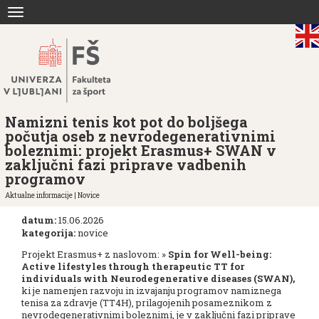
Skoči
Toggle
na
navigation
vsebino
Namizni tenis kot pot do boljšega
počutja oseb z nevrodegenerativnimi
boleznimi: projekt Erasmus+ SWAN v
zaključni fazi priprave vadbenih
programov
Aktualne informacije | Novice
datum:
15.06.2026
kategorija:
novice
Projekt Erasmus+ z naslovom: »
Spin for Well-being:
Active lifestyles through therapeutic TT for
individuals with Neurodegenerative diseases (SWAN),
ki je namenjen razvoju in izvajanju programov namiznega
tenisa za zdravje (TT4H), prilagojenih posameznikom z
nevrodegenerativnimi boleznimi, je v zaključni fazi priprave