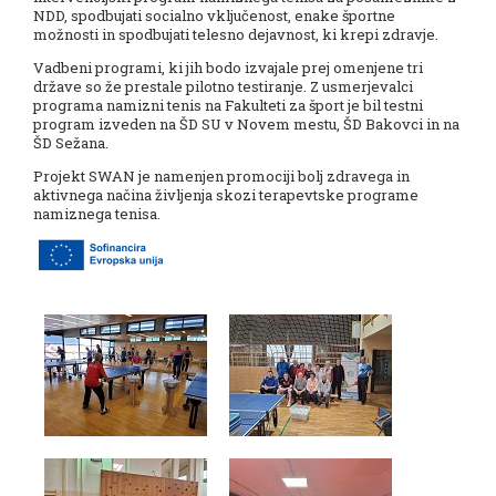
NDD, spodbujati socialno vključenost, enake športne
možnosti in spodbujati telesno dejavnost, ki krepi zdravje.
Vadbeni programi, ki jih bodo izvajale prej omenjene tri
države so že prestale pilotno testiranje. Z usmerjevalci
programa namizni tenis na Fakulteti za šport je bil testni
program izveden na ŠD SU v Novem mestu, ŠD Bakovci in na
ŠD Sežana.
Projekt SWAN je namenjen promociji bolj zdravega in
aktivnega načina življenja skozi terapevtske programe
namiznega tenisa.