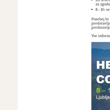
za zgodn
8.–10. s
Posebej bi 
predstavlj
predstavijo
Vse inform