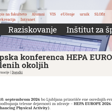
pis na fakulteto
Alumni
VIS
eUčenje
urnik
SLOfit
ekreacija
Intranet
Raziskovanje
Inštitut za š
pska konferenca HEPA EUROP
lenih okoljih
rmacije |
Dogodki
 10. septembrom 2026
bo Ljubljana prizorišče ene osrednjih e
podbujanja telesne dejavnosti za zdravje –
HEPA EUROPE 2026 (
hancing Physical Activity)
.