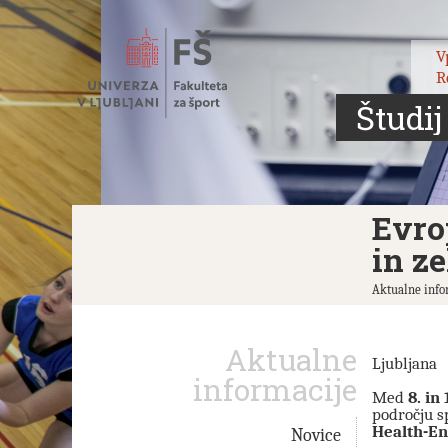
Skoči
na
vsebino
V
R
Študij
Evro
in ze
Aktualne info
Aktualne
Ljubljana
informacije
Med
8. in
področju s
Health-En
Novice