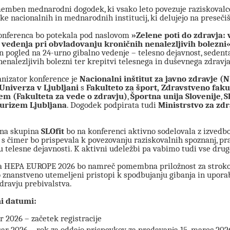
emben mednarodni dogodek, ki vsako leto povezuje raziskovalce, 
e nacionalnih in mednarodnih institucij, ki delujejo na presečišč
onferenca bo potekala pod naslovom
»Zelene poti do zdravja:
 vedenja pri obvladovanju kroničnih nenalezljivih bolezni
en pogled na 24-urno gibalno vedenje – telesno dejavnost, sedent
nenalezljivih bolezni ter krepitvi telesnega in duševnega zdravja
anizator konference je
Nacionalni inštitut za javno zdravje (N
Univerza v Ljubljani
s
Fakulteto za šport, Zdravstveno faku
m (Fakulteta za vede o zdravju)
,
Športna unija Slovenije
,
S
turizem Ljubljana
. Dogodek podpirata tudi
Ministrstvo za zdr
lna skupina
SLOfit
bo na konferenci aktivno sodelovala z izvedb
, s čimer bo prispevala k povezovanju raziskovalnih spoznanj, p
u telesne dejavnosti. K aktivni udeležbi pa vabimo tudi vse drug
 HEPA EUROPE 2026 bo namreč pomembna priložnost za strokovn
 znanstveno utemeljeni pristopi k spodbujanju gibanja in uporab
dravju prebivalstva.
 datumi:
ar 2026 – začetek registracije
uar 2026 – rok za oddajo prispevkov za predavanja 15. marec 202