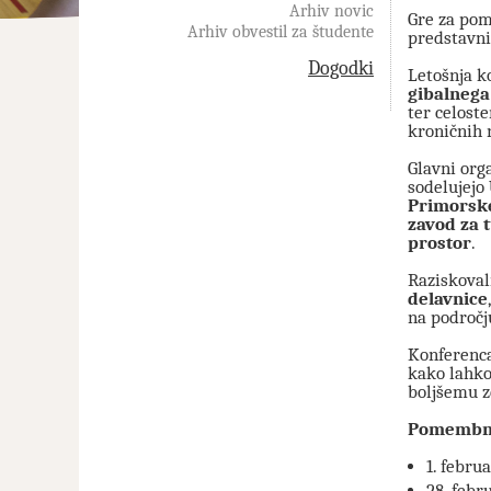
Arhiv novic
Gre za pom
Arhiv obvestil za študente
predstavnik
Dogodki
Letošnja k
gibalnega
ter celost
kroničnih 
Glavni org
sodelujejo
Primorske
zavod za 
prostor
.
Raziskova
delavnice
na področj
Konferenca
kako lahko
boljšemu z
Pomembni
1. febru
28. febr