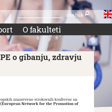
iskalnik
iskalnik
port
O fakulteti
E o gibanju, zdravju
vropskih znanstveno-strokovnih konferenc na
European Network for the Promotion of