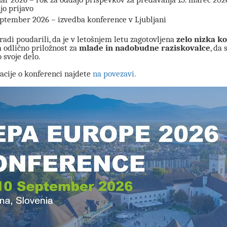
jo prijavo
eptember 2026 – izvedba konference v Ljubljani
radi poudarili, da je v letošnjem letu zagotovljena
zelo nizka ko
a odlično priložnost za
mlade in nadobudne raziskovalce
, da
 svoje delo.
acije o konferenci najdete
na povezavi.