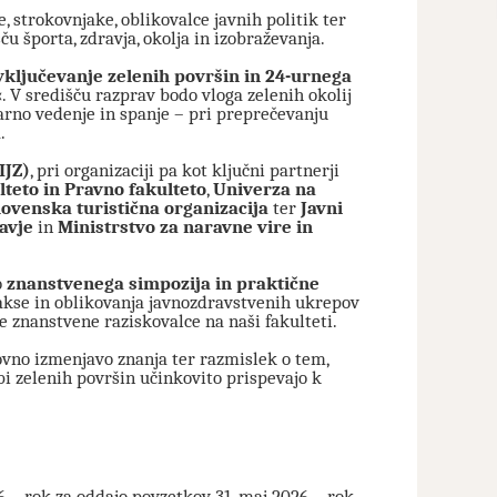
strokovnjake, oblikovalce javnih politik ter
u športa, zdravja, okolja in izobraževanja.
 vključevanje zelenih površin in 24-urnega
«
. V središču razprav bodo vloga zelenih okolij
arno vedenje in spanje – pri preprečevanju
.
IJZ)
, pri organizaciji pa kot ključni partnerji
lteto in Pravno fakulteto
,
Univerza na
lovenska turistična organizacija
ter
Javni
avje
in
Ministrstvo za naravne vire in
o
znanstvenega simpozija in praktične
rakse in oblikovanja javnozdravstvenih ukrepov
e znanstvene raziskovalce na naši fakulteti.
o izmenjavo znanja ter razmislek o tem,
i zelenih površin učinkovito prispevajo k
6 – rok za oddajo povzetkov 31. maj 2026 – rok